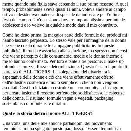
mente quando mia figlia stava cercando il suo primo rossetto. A quel
tempo, probabilmente aveva quasi 11 anni, voleva andare al campo
estivo e desiderava qualcosa di speciale da indossare per l'ultima
festa del campo. Un'occasione davvero importantissima per tutte le
adolescenti e io volevo in qualche modo dare il mio contributo.
Come ho detto prima, la maggior parte delle formule dei prodotti mi
hanno lasciato perplesso. Lo stesso vale per l'immagine della donna
che viene creata durante le campagne pubblicitarie. In queste
pubblicità, il trucco è associato alla seduzione, ma spesso non è così
che viene percepito dalle consumatrici medie e le donne intorno a
me lo hanno confermato. Per loro e tante altre persone, il make-up
infonde sicurezza, forza e determinazione. Questo è stato il punto di
partenza di ALL TIGERS. La spiegazione del divario tra le
aspettative delle donne e ciò che viene effettivamente offerto
dall'industria cosmetica è molto semplice: i clienti non vengono
ascoltati. Così ho iniziato a costruire una community su Instagram
per creare insieme il rossetto perfetto che soddisfacesse le esigenze
delle donne. Il risultato: formule vegan e vegetali, packaging
sostenibile, colori intensi e duraturi.
Qual è la storia dietro il nome ALL TIGERS?
Una volta, una delle mie amiche parlandomi del movimento
femminista mi ha spiegato questo paradosso: "Essere femminista