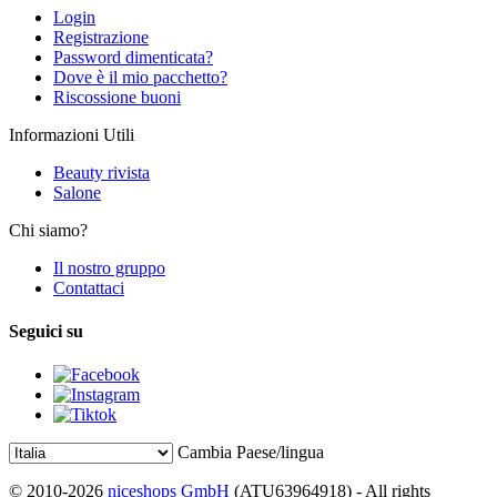
Login
Registrazione
Password dimenticata?
Dove è il mio pacchetto?
Riscossione buoni
Informazioni Utili
Beauty rivista
Salone
Chi siamo?
Il nostro gruppo
Contattaci
Seguici su
Cambia Paese/lingua
© 2010-2026
niceshops GmbH
(ATU63964918) - All rights