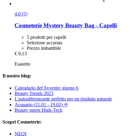
4.0 (5)
Cosmeterie
Mystery Beauty Bag -​ Capelli
5 prodotti per capelli
Selezione accurata
Prezzo imbattibile
€ 9,13
Esaurito
Il nostro blog:
Calendario del'Avvento: giorno 6
Beauty Trends 2023
L'autoabbronzante perfetto per un risultato naturale
Acquario (21.01 - 19.02) ♒
Beauty meets High-Tech
Scopri Cosmeterie:
NEQI