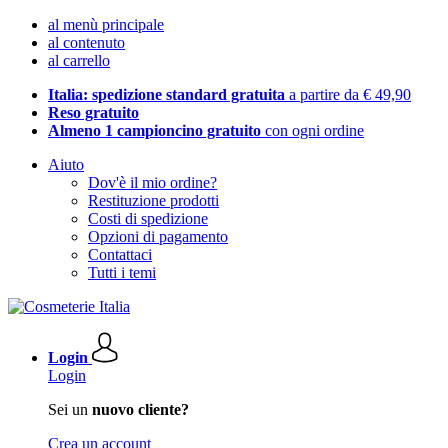
al menù principale
al contenuto
al carrello
Italia: spedizione standard gratuita
a partire da € 49,90
Reso gratuito
Almeno 1 campioncino gratuito
con ogni ordine
Aiuto
Dov'è il mio ordine?
Restituzione prodotti
Costi di spedizione
Opzioni di pagamento
Contattaci
Tutti i temi
Login
Login
Sei un
nuovo cliente?
Crea un account