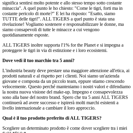
significa sentirsi molto potente e allo stesso tempo sotto costante
minaccia". A quel punto le ho chiesto: "Come le tigri, forti ma in
costante pericolo di morte?" E lei ha risposto: "Esatto, siamo
TUTTE delle tigri!". ALL TIGERS a quel punto è stata una
rivelazione! Vogliamo sostenere e responsabilizzare le donne, ma
siamo consapevoli di tutte le minacce a cui vengono
quotidianamente esposte.
ALL TIGERS inoltre supporta l'1% for the Planet e si impegna a
proteggere le tigri in via di estinzione e i loro ecosistemi.
Dove vedi il tuo marchio tra 5 anni?
L'industria beauty deve prestare una maggiore attenzione all'etica, ai
prodotti naturali e al rispetto per i clienti. Noi siamo un'azienda
giovane e composta da un piccolo team, eppure stiamo crescendo
velocemente. Questo perché manteniamo i nostri valori e difendiamo
la nostra nuova visione del make-up. Impegno e consapevolezza
sono alla base del nostro brand. Spero che tra 5 anni ALL TIGERS
continuerà ad avere successo e ispirerà molti marchi esistenti a
livello internazionale a cambiare il loro approccio.
Qual è il tuo prodotto preferito di ALL TIGERS?
Scegliere un determinato prodotto è come dover scegliere tra i miei