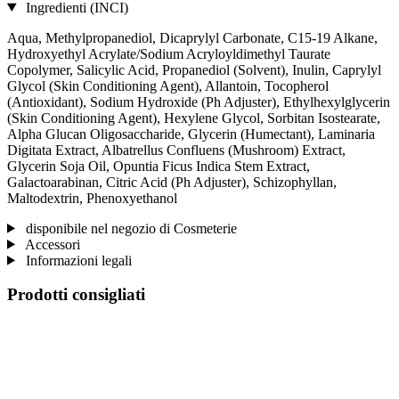
Ingredienti (INCI)
Aqua, Methylpropanediol, Dicaprylyl Carbonate, C15-19 Alkane,
Hydroxyethyl Acrylate/Sodium Acryloyldimethyl Taurate
Copolymer, Salicylic Acid, Propanediol (Solvent), Inulin, Caprylyl
Glycol (Skin Conditioning Agent), Allantoin, Tocopherol
(Antioxidant), Sodium Hydroxide (Ph Adjuster), Ethylhexylglycerin
(Skin Conditioning Agent), Hexylene Glycol, Sorbitan Isostearate,
Alpha Glucan Oligosaccharide, Glycerin (Humectant), Laminaria
Digitata Extract, Albatrellus Confluens (Mushroom) Extract,
Glycerin Soja Oil, Opuntia Ficus Indica Stem Extract,
Galactoarabinan, Citric Acid (Ph Adjuster), Schizophyllan,
Maltodextrin, Phenoxyethanol
disponibile nel negozio di Cosmeterie
Accessori
Informazioni legali
Prodotti consigliati