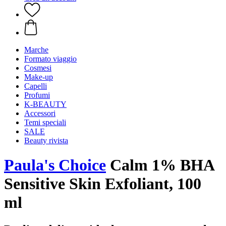
Marche
Formato viaggio
Cosmesi
Make-up
Capelli
Profumi
K-BEAUTY
Accessori
Temi speciali
SALE
Beauty rivista
Paula's Choice
Calm 1% BHA
Sensitive Skin Exfoliant, 100
ml