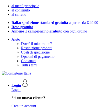
al menù principale
al contenuto
al carrello
Italia: spedizione standard gratuita
a partire da € 49,90
Reso gratuito
Almeno 1 campioncino gratuito
con ogni ordine
Aiuto
Dov'è il mio ordine?
Restituzione prodotti
Costi di spedizione
Opzioni di pagamento
Contattaci
Tutti i temi
Login
Login
Sei un
nuovo cliente?
Crea un account