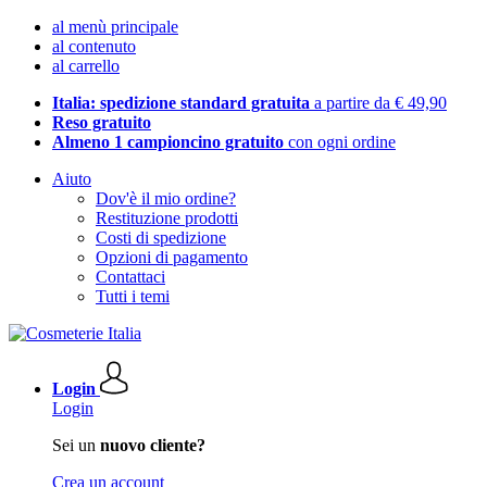
al menù principale
al contenuto
al carrello
Italia: spedizione standard gratuita
a partire da € 49,90
Reso gratuito
Almeno 1 campioncino gratuito
con ogni ordine
Aiuto
Dov'è il mio ordine?
Restituzione prodotti
Costi di spedizione
Opzioni di pagamento
Contattaci
Tutti i temi
Login
Login
Sei un
nuovo cliente?
Crea un account