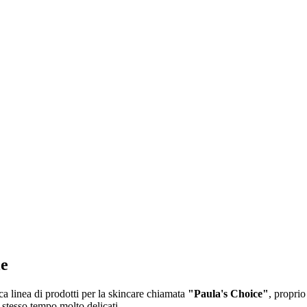
le
a linea di prodotti per la skincare chiamata
"Paula's Choice"
,
proprio
 stesso tempo molto delicati.