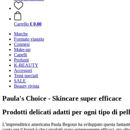
Carrello
€ 0,00
Marche
Formato viaggio
Cosmesi
Make-up
Capelli
Profumi
K-BEAUTY
Accessori
Temi speciali
SALE
Beauty rivista
Paula's Choice - Skincare super efficace
Prodotti delicati adatti per ogni tipo di pel
L'imprenditrice americana Paula Begoun ha sviluppato questa fantastic
conta per il brand è che i prodotti siano estremamente efficaci, ma allo