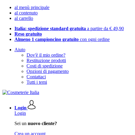
al menù principale
al contenuto
al carrello
Italia: spedizione standard gratuita
a partire da € 49,90
Reso gratuito
Almeno 1 campioncino gratuito
con ogni ordine
Aiuto
Dov'è il mio ordine?
Restituzione prodotti
Costi di spedizione
Opzioni di pagamento
Contattaci
Tutti i temi
Login
Login
Sei un
nuovo cliente?
Crea un account