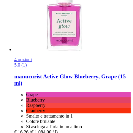
4 opzioni
5.0 (1)
manucurist
Active Glow Blueberry, Grape (15
ml)
Grape
Blueberry
Raspberry
Cranberry
Smalto e trattamento in 1
Colore brillante
Si asciuga all'aria in un attimo
€ 16,26
(€ 1.084,00 / l)