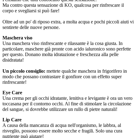
Ma contro questa sensazione di KO, qualcosa per rinfrescare il
corpo e svegliarsi si può fare!
Oltre ad un po' di riposo extra, a molta acqua e pochi piccoli aiuti vi
sentirete delle nuove persone.
Maschera viso
Una maschera viso rinfrescante e rilassante è la cosa giusta. In
particolare, maschere già pronte con acido ialuronico sono perfette
per questo. Donano molta idratazione e freschezza alla pelle
disidratata!
Un piccolo consiglio:
mettete
qualche maschera in frigorifero in
modo che possano contrastare il gonfiore con un effetto super
rinfrescante!
Eye Care
Una crema per gli occhi idratante, lenitiva e levigante è ora un vero
toccasana per il contorno occhi. Al fine di stimolare la circolazione
del sangue, si dovrebbe utilizzare un rullo di pietre naturali!
Lip Care
A causa della mancanza di acqua nell'organismo, le labbra, al
risveglio, possono essere molto secche e fragili. Solo una cura
nutriente può aiutare!