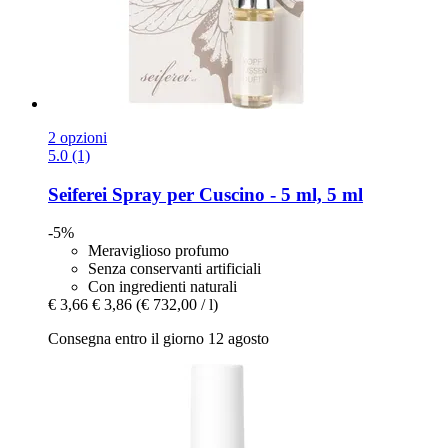
2 opzioni
5.0 (1)
Seiferei
Spray per Cuscino -​ 5 ml, 5 ml
-5%
Meraviglioso profumo
Senza conservanti artificiali
Con ingredienti naturali
€ 3,66
€ 3,86
(€ 732,00 / l)
Consegna entro il giorno 12 agosto