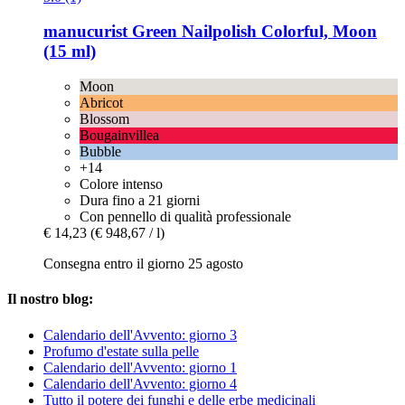
manucurist
Green Nailpolish Colorful, Moon
(15 ml)
Moon
Abricot
Blossom
Bougainvillea
Bubble
+14
Colore intenso
Dura fino a 21 giorni
Con pennello di qualità professionale
€ 14,23
(€ 948,67 / l)
Consegna entro il giorno 25 agosto
Il nostro blog:
Calendario dell'Avvento: giorno 3
Profumo d'estate sulla pelle
Calendario dell'Avvento: giorno 1
Calendario dell'Avvento: giorno 4
Tutto il potere dei funghi e delle erbe medicinali