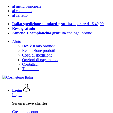
al menù principale
al contenuto
al carrello
Italia: spedizione standard gratuita
a partire da € 49,90
Reso gratuito
Almeno 1 campioncino gratuito
con ogni ordine
Aiuto
Dov'è il mio ordine?
Restituzione prodotti
Costi di spedizione
Opzioni di pagamento
Contattaci
Tutti i temi
Login
Login
Sei un
nuovo cliente?
Crea un account