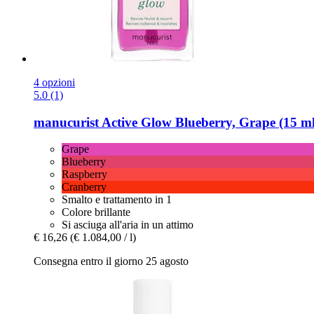
4 opzioni
5.0 (1)
manucurist
Active Glow Blueberry, Grape (15 ml
Grape
Blueberry
Raspberry
Cranberry
Smalto e trattamento in 1
Colore brillante
Si asciuga all'aria in un attimo
€ 16,26
(€ 1.084,00 / l)
Consegna entro il giorno 25 agosto