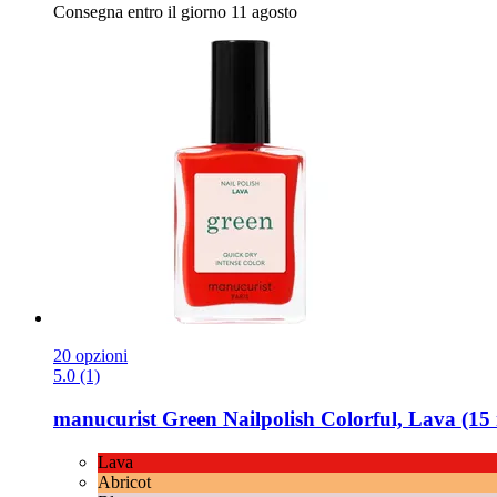
Consegna entro il giorno 11 agosto
20 opzioni
5.0 (1)
manucurist
Green Nailpolish Colorful, Lava (15
Lava
Abricot