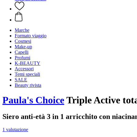
Marche
Formato viaggio
Cosmesi
Make-up
Capelli
Profumi
K-BEAUTY
Accessori
Temi speciali
SALE
Beauty rivista
Paula's Choice
Triple Active tot
Siero anti-età 3 in 1 arricchito con niacin
1 valutazione