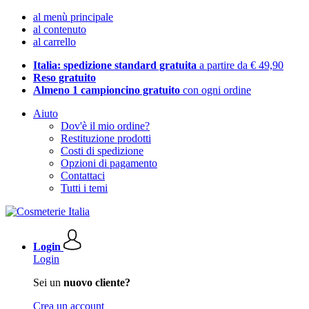
al menù principale
al contenuto
al carrello
Italia: spedizione standard gratuita
a partire da € 49,90
Reso gratuito
Almeno 1 campioncino gratuito
con ogni ordine
Aiuto
Dov'è il mio ordine?
Restituzione prodotti
Costi di spedizione
Opzioni di pagamento
Contattaci
Tutti i temi
Login
Login
Sei un
nuovo cliente?
Crea un account