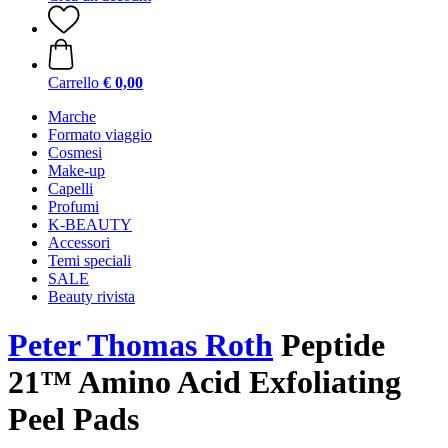
Carrello
€ 0,00
Marche
Formato viaggio
Cosmesi
Make-up
Capelli
Profumi
K-BEAUTY
Accessori
Temi speciali
SALE
Beauty rivista
Peter Thomas Roth
Peptide
21™ Amino Acid Exfoliating
Peel Pads