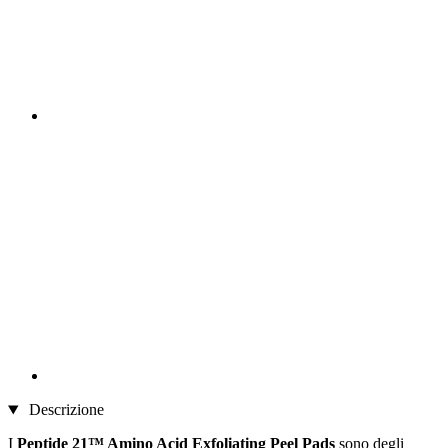
Descrizione
I
Peptide 21™ Amino Acid Exfoliating Peel Pads
sono degli