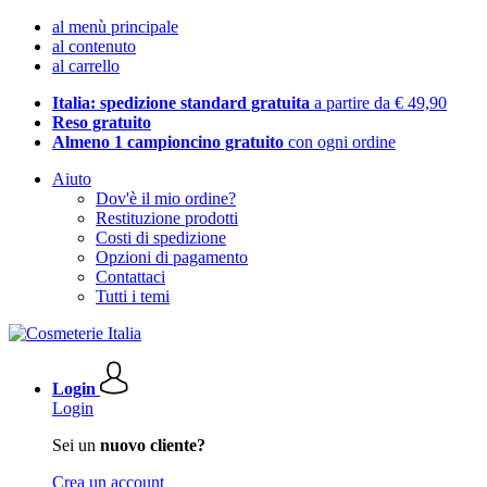
al menù principale
al contenuto
al carrello
Italia: spedizione standard gratuita
a partire da € 49,90
Reso gratuito
Almeno 1 campioncino gratuito
con ogni ordine
Aiuto
Dov'è il mio ordine?
Restituzione prodotti
Costi di spedizione
Opzioni di pagamento
Contattaci
Tutti i temi
Login
Login
Sei un
nuovo cliente?
Crea un account