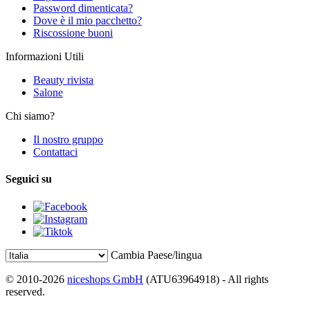
Password dimenticata?
Dove è il mio pacchetto?
Riscossione buoni
Informazioni Utili
Beauty rivista
Salone
Chi siamo?
Il nostro gruppo
Contattaci
Seguici su
Cambia Paese/lingua
© 2010-2026
niceshops GmbH
(ATU63964918) - All rights
reserved.