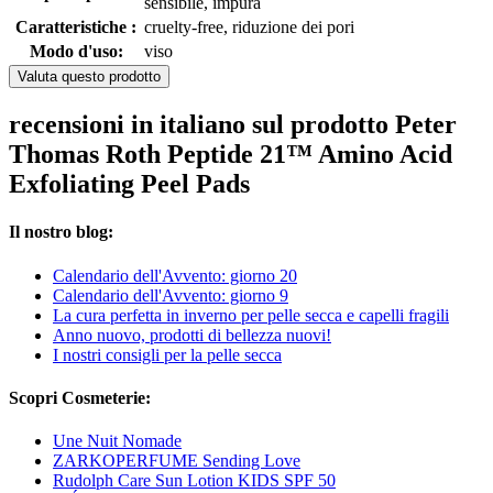
sensibile, impura
Caratteristiche :
cruelty-free, riduzione dei pori
Modo d'uso:
viso
Valuta questo prodotto
recensioni in italiano sul prodotto Peter
Thomas Roth Peptide 21™ Amino Acid
Exfoliating Peel Pads
Il nostro blog:
Calendario dell'Avvento: giorno 20
Calendario dell'Avvento: giorno 9
La cura perfetta in inverno per pelle secca e capelli fragili
Anno nuovo, prodotti di bellezza nuovi!
I nostri consigli per la pelle secca
Scopri Cosmeterie:
Une Nuit Nomade
ZARKOPERFUME Sending Love
Rudolph Care Sun Lotion KIDS SPF 50