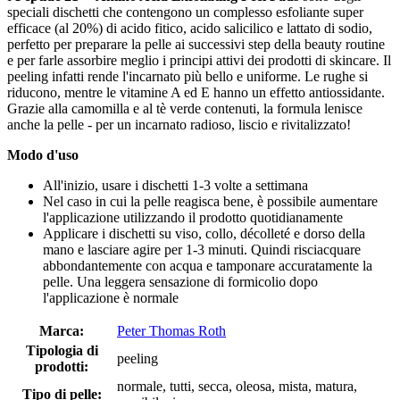
speciali dischetti che contengono un complesso esfoliante super
efficace (al 20%) di acido fitico, acido salicilico e lattato di sodio,
perfetto per preparare la pelle ai successivi step della beauty routine
e per farle assorbire meglio i principi attivi dei prodotti di skincare. Il
peeling infatti rende l'incarnato più bello e uniforme. Le rughe si
riducono, mentre le vitamine A ed E hanno un effetto antiossidante.
Grazie alla camomilla e al tè verde contenuti, la formula lenisce
anche la pelle - per un incarnato radioso, liscio e rivitalizzato!
Modo d'uso
All'inizio, usare i dischetti 1-3 volte a settimana
Nel caso in cui la pelle reagisca bene, è possibile aumentare
l'applicazione utilizzando il prodotto quotidianamente
Applicare i dischetti su viso, collo, décolleté e dorso della
mano e lasciare agire per 1-3 minuti. Quindi risciacquare
abbondantemente con acqua e tamponare accuratamente la
pelle. Una leggera sensazione di formicolio dopo
l'applicazione è normale
Marca:
Peter Thomas Roth
Tipologia di
peeling
prodotti:
normale, tutti, secca, oleosa, mista, matura,
Tipo di pelle: