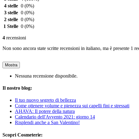
4 stelle
0
(0%)
3 stelle
0
(0%)
2 stelle
0
(0%)
1 Stelle
0
(0%)
4
recensioni
Non sono ancora state scritte recensioni in italiano, ma è presente 1 re
Mostra
Nessuna recensione disponibile.
Il nostro blog:
Il tuo nuovo segreto di bellezza
Come ottenere volume e pienezza sui capelli fini e stressati
AHAVA: Il potere della natura
Calendario dell'Avvento 2021: giorno 14
Risplendi anche a San Valentino!
Scopri Cosmeterie: