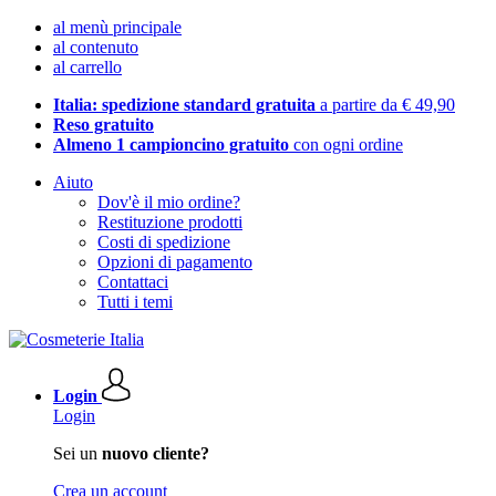
al menù principale
al contenuto
al carrello
Italia: spedizione standard gratuita
a partire da € 49,90
Reso gratuito
Almeno 1 campioncino gratuito
con ogni ordine
Aiuto
Dov'è il mio ordine?
Restituzione prodotti
Costi di spedizione
Opzioni di pagamento
Contattaci
Tutti i temi
Login
Login
Sei un
nuovo cliente?
Crea un account