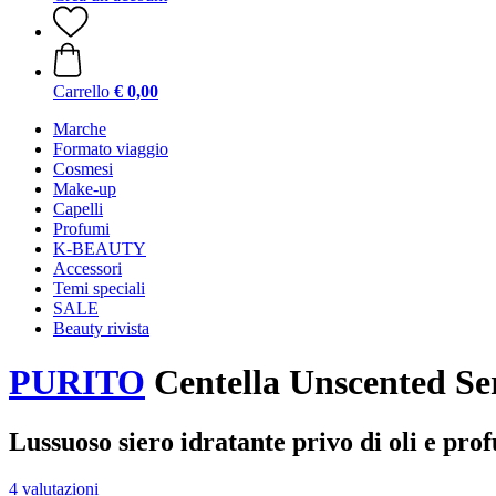
Carrello
€ 0,00
Marche
Formato viaggio
Cosmesi
Make-up
Capelli
Profumi
K-BEAUTY
Accessori
Temi speciali
SALE
Beauty rivista
PURITO
Centella Unscented S
Lussuoso siero idratante privo di oli e pro
4 valutazioni