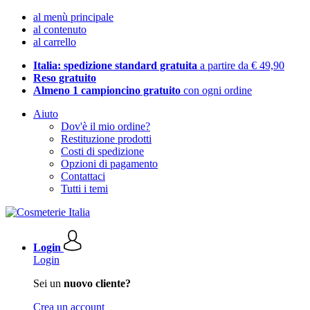
al menù principale
al contenuto
al carrello
Italia: spedizione standard gratuita
a partire da € 49,90
Reso gratuito
Almeno 1 campioncino gratuito
con ogni ordine
Aiuto
Dov'è il mio ordine?
Restituzione prodotti
Costi di spedizione
Opzioni di pagamento
Contattaci
Tutti i temi
Login
Login
Sei un
nuovo cliente?
Crea un account