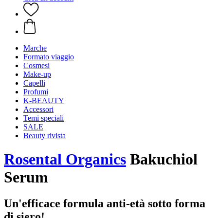
Marche
Formato viaggio
Cosmesi
Make-up
Capelli
Profumi
K-BEAUTY
Accessori
Temi speciali
SALE
Beauty rivista
Rosental Organics
Bakuchiol
Serum
Un'efficace formula anti-età sotto forma
di siero!