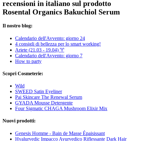
recensioni in italiano sul prodotto
Rosental Organics Bakuchiol Serum
Il nostro blog:
Calendario dell'Avvento: giorno 24
4 consigli di bellezza per lo smart working!
Ariete (21.03 - 19.04) ♈︎
Calendario dell'Avvento: giorno 7
How to party
Scopri Cosmeterie:
Wild
SWEED Satin Eyeliner
Pai Skincare The Renewal Serum
GYADA Mousse Detergente
Four Sigmatic CHAGA Mushroom Elixir Mix
Nuovi prodotti:
Genesis Homme - Bain de Masse Épaisissant
Hyalurvedic Impacco Ayurvedico Riflessante Dark Hair