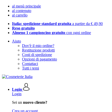
al menù principale
al contenuto
al carrello
Italia: spedizione standard gratuita
a partire da € 49,90
Reso gratuito
Almeno 1 campioncino gratuito
con ogni ordine
Aiuto
Dov'è il mio ordine?
Restituzione prodotti
Costi di spedizione
Opzioni di pagamento
Contattaci
Tutti i temi
Login
Login
Sei un
nuovo cliente?
Crea un account