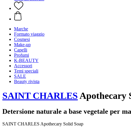
Marche
Formato viaggio
Cosmesi
Make-up
Capelli
Profumi
K-BEAUTY
Accessori
Temi speciali
SALE
Beauty rivista
SAINT CHARLES
Apothecary S
Detersione naturale a base vegetale per ma
SAINT CHARLES Apothecary Solid Soap