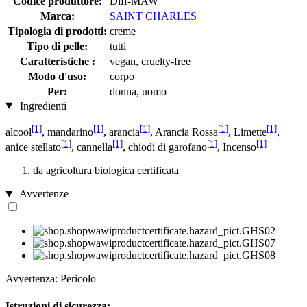
Codice produttore:
Diff-MAW
Marca:
SAINT CHARLES
Tipologia di prodotti:
creme
Tipo di pelle:
tutti
Caratteristiche :
vegan, cruelty-free
Modo d'uso:
corpo
Per:
donna, uomo
Ingredienti
[1]
[1]
[1]
[1]
[1]
alcool
, mandarino
, arancia
, Arancia Rossa
, Limette
,
[1]
[1]
[1]
[1]
anice stellato
, cannella
, chiodi di garofano
, Incenso
da agricoltura biologica certificata
Avvertenze
Avvertenza: Pericolo
Istruzioni di sicurezza: