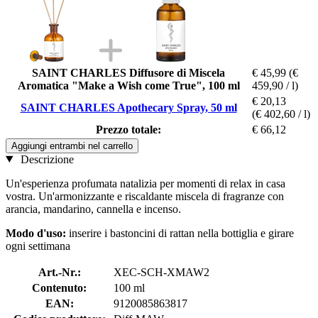
SAINT CHARLES Diffusore di Miscela
€ 45,99
(€
Aromatica "Make a Wish come True", 100 ml
459,90 / l)
€ 20,13
SAINT CHARLES Apothecary Spray, 50 ml
(€ 402,60 / l)
Prezzo totale:
€ 66,12
Aggiungi entrambi nel carrello
Descrizione
Un'esperienza profumata natalizia per momenti di relax in casa
vostra. Un'armonizzante e riscaldante miscela di fragranze con
arancia, mandarino, cannella e incenso.
Modo d'uso:
inserire i bastoncini di rattan nella bottiglia e girare
ogni settimana
Art.-Nr.:
XEC-SCH-XMAW2
Contenuto:
100 ml
EAN:
9120085863817