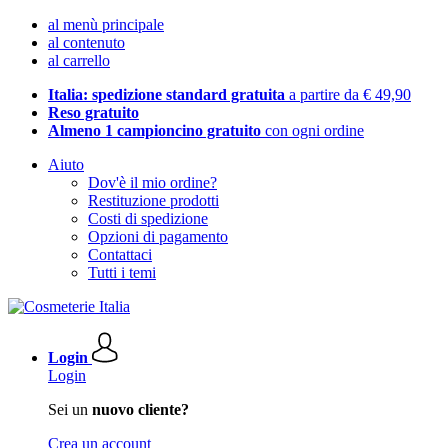
al menù principale
al contenuto
al carrello
Italia: spedizione standard gratuita
a partire da € 49,90
Reso gratuito
Almeno 1 campioncino gratuito
con ogni ordine
Aiuto
Dov'è il mio ordine?
Restituzione prodotti
Costi di spedizione
Opzioni di pagamento
Contattaci
Tutti i temi
Login
Login
Sei un
nuovo cliente?
Crea un account