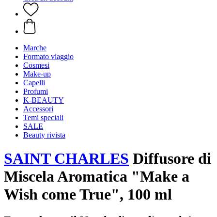
Marche
Formato viaggio
Cosmesi
Make-up
Capelli
Profumi
K-BEAUTY
Accessori
Temi speciali
SALE
Beauty rivista
SAINT CHARLES
Diffusore di
Miscela Aromatica "Make a
Wish come True", 100 ml