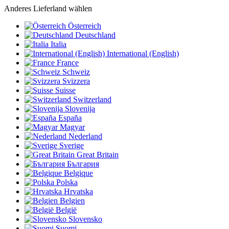
Anderes Lieferland wählen
Österreich
Deutschland
Italia
International (English)
France
Schweiz
Svizzera
Suisse
Switzerland
Slovenija
España
Magyar
Nederland
Sverige
Great Britain
България
Belgique
Polska
Hrvatska
Belgien
België
Slovensko
Suomi