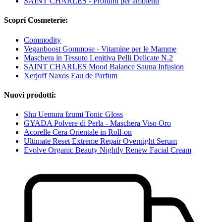
SAINT CHARLES - Profumi per ambienti
Scopri Cosmeterie:
Commodity
Veganboost Gommose - Vitamine per le Mamme
Maschera in Tessuto Lenitiva Pelli Delicate N.2
SAINT CHARLES Mood Balance Sauna Infusion
Xerjoff Naxos Eau de Parfum
Nuovi prodotti:
Shu Uemura Izumi Tonic Gloss
GYADA Polvere di Perla - Maschera Viso Oro
Acorelle Cera Orientale in Roll-on
Ultimate Reset Extreme Repair Overnight Serum
Evolve Organic Beauty Nightly Renew Facial Cream