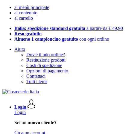
al menù principale
al contenuto
al carrello
Italia: spedizione standard gratuita
a partire da € 49,90
Reso gratuito
Almeno 1 campioncino gratuito
con ogni ordine
Aiuto
Dov'è il mio ordine?
Restituzione prodotti
Costi di spedizione
Opzioni di pagamento
Contattaci
Tutti i temi
Login
Login
Sei un
nuovo cliente?
Crea un account