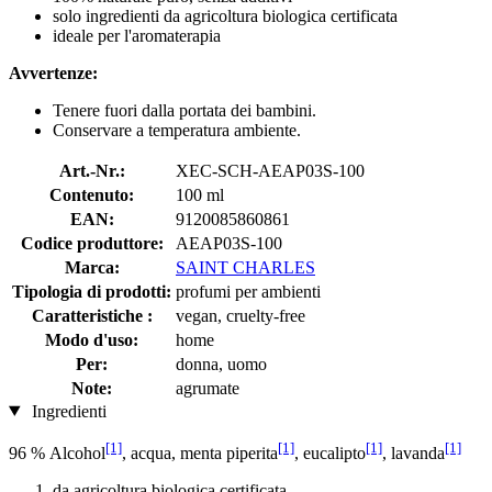
solo ingredienti da agricoltura biologica certificata
ideale per l'aromaterapia
Avvertenze:
Tenere fuori dalla portata dei bambini.
Conservare a temperatura ambiente.
Art.-Nr.:
XEC-SCH-AEAP03S-100
Contenuto:
100 ml
EAN:
9120085860861
Codice produttore:
AEAP03S-100
Marca:
SAINT CHARLES
Tipologia di prodotti:
profumi per ambienti
Caratteristiche :
vegan, cruelty-free
Modo d'uso:
home
Per:
donna, uomo
Note:
agrumate
Ingredienti
[1]
[1]
[1]
[1]
96 % Alcohol
, acqua, menta piperita
, eucalipto
, lavanda
da agricoltura biologica certificata