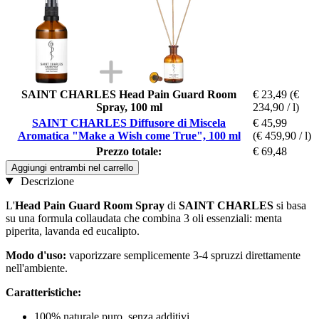
SAINT CHARLES Head Pain Guard Room
€ 23,49
(€
Spray, 100 ml
234,90 / l)
SAINT CHARLES Diffusore di Miscela
€ 45,99
Aromatica "Make a Wish come True", 100 ml
(€ 459,90 / l)
Prezzo totale:
€ 69,48
Aggiungi entrambi nel carrello
Descrizione
L'
Head Pain Guard Room Spray
di
SAINT CHARLES
si basa
su una formula collaudata che combina 3 oli essenziali: menta
piperita, lavanda ed eucalipto.
Modo d'uso:
vaporizzare semplicemente 3-4 spruzzi direttamente
nell'ambiente.
Caratteristiche:
100% naturale puro, senza additivi