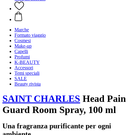
Marche
Formato viaggio
Cosmesi
Make-up
Capelli
Profumi
K-BEAUTY
Accessori
Temi speciali
SALE
Beauty rivista
SAINT CHARLES
Head Pain
Guard Room Spray, 100 ml
Una fragranza purificante per ogni
ambiente