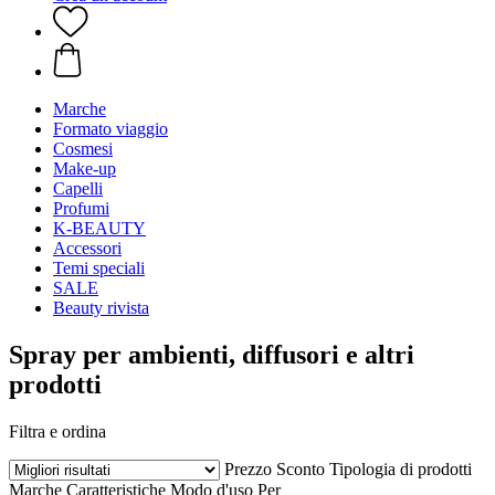
Marche
Formato viaggio
Cosmesi
Make-up
Capelli
Profumi
K-BEAUTY
Accessori
Temi speciali
SALE
Beauty rivista
Spray per ambienti, diffusori e altri
prodotti
Filtra e ordina
Prezzo
Sconto
Tipologia di prodotti
Marche
Caratteristiche
Modo d'uso
Per