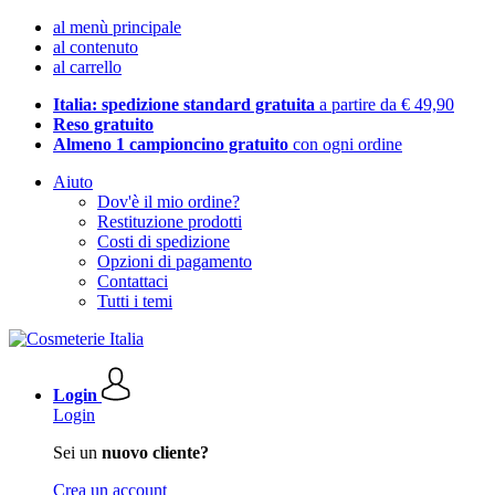
al menù principale
al contenuto
al carrello
Italia: spedizione standard gratuita
a partire da € 49,90
Reso gratuito
Almeno 1 campioncino gratuito
con ogni ordine
Aiuto
Dov'è il mio ordine?
Restituzione prodotti
Costi di spedizione
Opzioni di pagamento
Contattaci
Tutti i temi
Login
Login
Sei un
nuovo cliente?
Crea un account