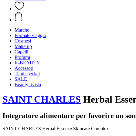
Marche
Formato viaggio
Cosmesi
Make-up
Capelli
Profumi
K-BEAUTY
Accessori
Temi speciali
SALE
Beauty rivista
SAINT CHARLES
Herbal Essen
Integratore alimentare per favorire un so
SAINT CHARLES Herbal Essence Skincare Complex