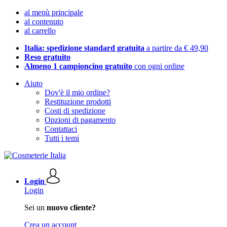
al menù principale
al contenuto
al carrello
Italia: spedizione standard gratuita
a partire da € 49,90
Reso gratuito
Almeno 1 campioncino gratuito
con ogni ordine
Aiuto
Dov'è il mio ordine?
Restituzione prodotti
Costi di spedizione
Opzioni di pagamento
Contattaci
Tutti i temi
Login
Login
Sei un
nuovo cliente?
Crea un account