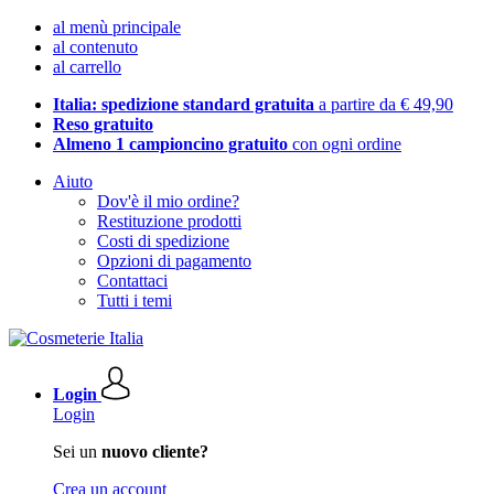
al menù principale
al contenuto
al carrello
Italia: spedizione standard gratuita
a partire da € 49,90
Reso gratuito
Almeno 1 campioncino gratuito
con ogni ordine
Aiuto
Dov'è il mio ordine?
Restituzione prodotti
Costi di spedizione
Opzioni di pagamento
Contattaci
Tutti i temi
Login
Login
Sei un
nuovo cliente?
Crea un account