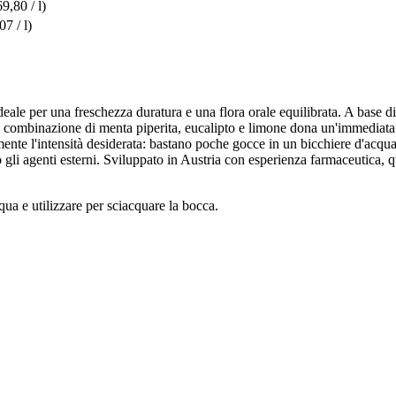
9,80 / l)
07 / l)
ale per una freschezza duratura e una flora orale equilibrata. A base di i
ca combinazione di menta piperita, eucalipto e limone dona un'immediata
ente l'intensità desiderata: bastano poche gocce in un bicchiere d'acqua p
 gli agenti esterni. Sviluppato in Austria con esperienza farmaceutica, q
ua e utilizzare per sciacquare la bocca.