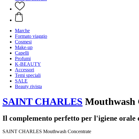
Marche
Formato viaggio
Cosmesi
Make-up
Capelli
Profumi
K-BEAUTY
Accessori
Temi speciali
SALE
Beauty rivista
SAINT CHARLES
Mouthwash C
Il complemento perfetto per l'igiene orale
SAINT CHARLES Mouthwash Concentrate