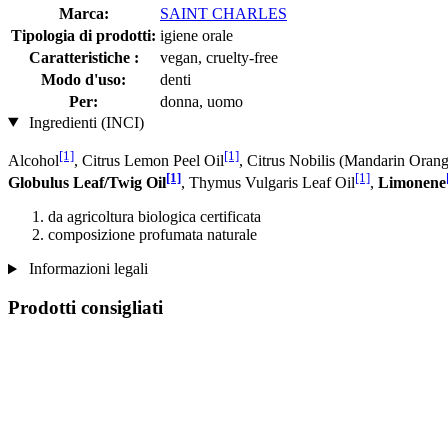
Marca:
SAINT CHARLES
Tipologia di prodotti:
igiene orale
Caratteristiche :
vegan, cruelty-free
Modo d'uso:
denti
Per:
donna, uomo
Ingredienti (INCI)
[1]
[1]
Alcohol
, Citrus Lemon Peel Oil
, Citrus Nobilis (Mandarin Orang
[1]
[1]
Globulus Leaf/Twig Oil
, Thymus Vulgaris Leaf Oil
,
Limonene
da agricoltura biologica certificata
composizione profumata naturale
Informazioni legali
Prodotti consigliati