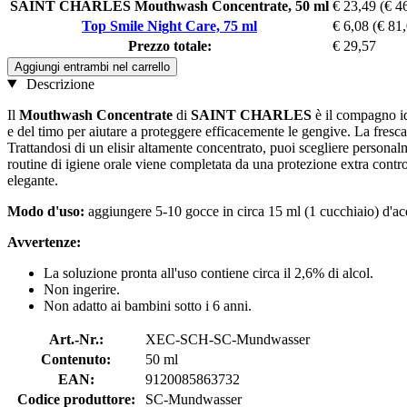
SAINT CHARLES Mouthwash Concentrate, 50 ml
€ 23,49
(€ 46
Top Smile Night Care, 75 ml
€ 6,08
(€ 81,
Prezzo totale:
€ 29,57
Aggiungi entrambi nel carrello
Descrizione
Il
Mouthwash Concentrate
di
SAINT CHARLES
è il compagno ide
e del timo per aiutare a proteggere efficacemente le gengive. La fres
Trattandosi di un elisir altamente concentrato, puoi scegliere personalm
routine di igiene orale viene completata da una protezione extra contro
elegante.
Modo d'uso:
aggiungere 5-10 gocce in circa 15 ml (1 cucchiaio) d'acq
Avvertenze:
La soluzione pronta all'uso contiene circa il 2,6% di alcol.
Non ingerire.
Non adatto ai bambini sotto i 6 anni.
Art.-Nr.:
XEC-SCH-SC-Mundwasser
Contenuto:
50 ml
EAN:
9120085863732
Codice produttore:
SC-Mundwasser