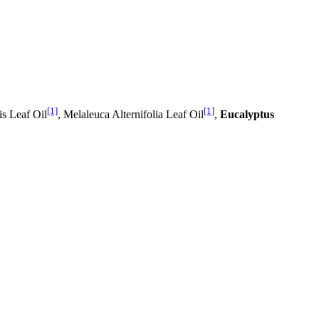
[1]
[1]
is Leaf Oil
, Melaleuca Alternifolia Leaf Oil
,
Eucalyptus