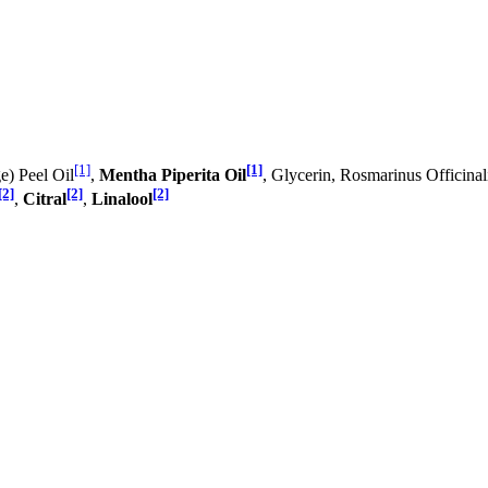
[1]
[1]
e) Peel Oil
,
Mentha Piperita Oil
, Glycerin, Rosmarinus Officinal
[2]
[2]
[2]
,
Citral
,
Linalool