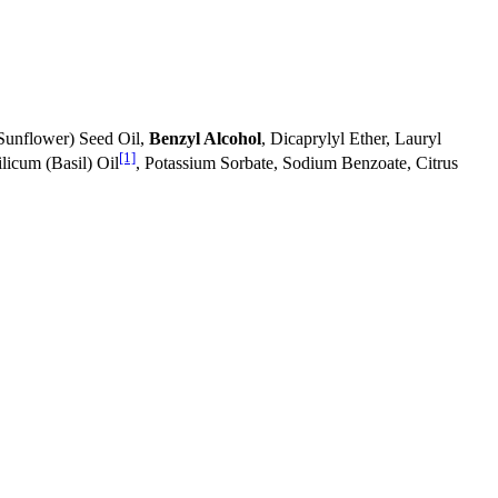
Sunflower) Seed Oil,
Benzyl Alcohol
, Dicaprylyl Ether, Lauryl
[1]
licum (Basil) Oil
, Potassium Sorbate, Sodium Benzoate, Citrus