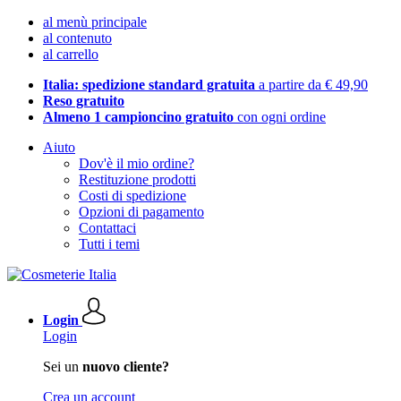
al menù principale
al contenuto
al carrello
Italia: spedizione standard gratuita
a partire da € 49,90
Reso gratuito
Almeno 1 campioncino gratuito
con ogni ordine
Aiuto
Dov'è il mio ordine?
Restituzione prodotti
Costi di spedizione
Opzioni di pagamento
Contattaci
Tutti i temi
Login
Login
Sei un
nuovo cliente?
Crea un account