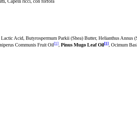
 tutti, Capelli ricci, con forfora
Lactic Acid, Butyrospermum Parkii (Shea) Butter, Helianthus Annus (
[1]
[1]
uniperus Communis Fruit Oil
,
Pinus Mugo Leaf Oil
, Ocimum Basi