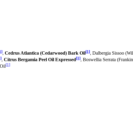
1]
[1]
,
Cedrus Atlantica (Cedarwood) Bark Oil
, Dalbergia Sissoo (W
]
[1]
,
Citrus Bergamia Peel Oil Expressed
, Boswellia Serrata (Franki
[1]
Oil