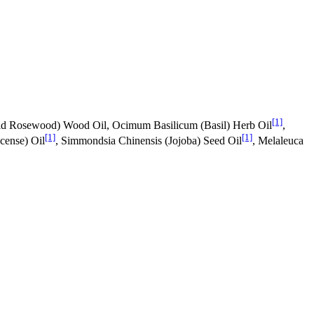
[1]
ild Rosewood) Wood Oil, Ocimum Basilicum (Basil) Herb Oil
,
[1]
[1]
ncense) Oil
, Simmondsia Chinensis (Jojoba) Seed Oil
, Melaleuca