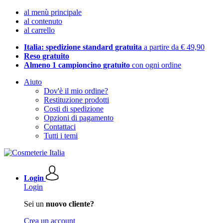
al menù principale
al contenuto
al carrello
Italia: spedizione standard gratuita
a partire da € 49,90
Reso gratuito
Almeno 1 campioncino gratuito
con ogni ordine
Aiuto
Dov'è il mio ordine?
Restituzione prodotti
Costi di spedizione
Opzioni di pagamento
Contattaci
Tutti i temi
Login
Login
Sei un
nuovo cliente?
Crea un account