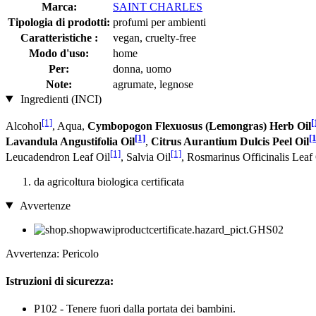
Marca:
SAINT CHARLES
Tipologia di prodotti:
profumi per ambienti
Caratteristiche :
vegan, cruelty-free
Modo d'uso:
home
Per:
donna, uomo
Note:
agrumate, legnose
Ingredienti (INCI)
[1]
[
Alcohol
, Aqua,
Cymbopogon Flexuosus (Lemongras) Herb Oil
[1]
[1
Lavandula Angustifolia Oil
,
Citrus Aurantium Dulcis Peel Oil
[1]
[1]
Leucadendron Leaf Oil
, Salvia Oil
, Rosmarinus Officinalis Leaf 
da agricoltura biologica certificata
Avvertenze
Avvertenza: Pericolo
Istruzioni di sicurezza:
P102 - Tenere fuori dalla portata dei bambini.