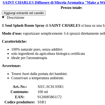
SAINT CHARLES Diffusore di Miscela Aromatica "Make a Wis
Prezzo totale:
Aggiungi entrambi nel carrello
Descrizione
Il
Soul Splash Room Spray
di
SAINT CHARLES
si basa su una fo
Modo d'uso:
vaporizzare semplicemente 3-4 spruzzi direttamente nel
Caratteristiche:
100% naturale puro, senza additivi
solo ingredienti da agricoltura biologica certificata
ideale per l'aromaterapia
Avvertenze:
Tenere fuori dalla portata dei bambini.
Conservare a temperatura ambiente.
Art.-Nr.:
XEC-SCH-SSR1
Contenuto:
100 ml
EAN:
9120085861172
Codice produttore:
SSR1