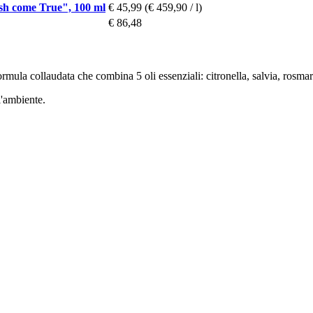
h come True", 100 ml
€ 45,99
(€ 459,90 / l)
€ 86,48
rmula collaudata che combina 5 oli essenziali: citronella, salvia, rosma
l'ambiente.