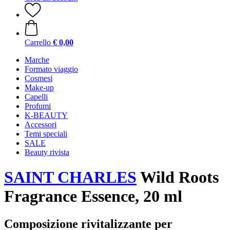
Carrello
€ 0,00
Marche
Formato viaggio
Cosmesi
Make-up
Capelli
Profumi
K-BEAUTY
Accessori
Temi speciali
SALE
Beauty rivista
SAINT CHARLES
Wild Roots
Fragrance Essence, 20 ml
Composizione rivitalizzante per