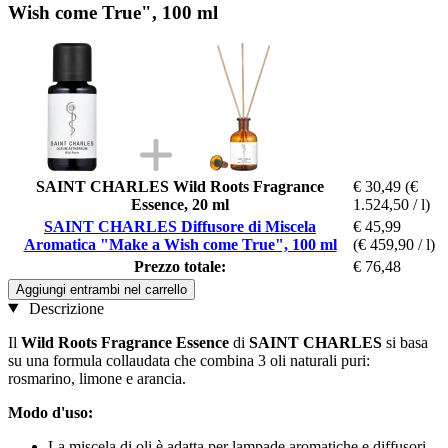
Wish come True", 100 ml
SAINT CHARLES Wild Roots Fragrance
€ 30,49
(€
Essence, 20 ml
1.524,50 / l)
SAINT CHARLES Diffusore di Miscela
€ 45,99
Aromatica "Make a Wish come True", 100 ml
(€ 459,90 / l)
Prezzo totale:
€ 76,48
Aggiungi entrambi nel carrello
Descrizione
Il
Wild Roots Fragrance Essence
di
SAINT CHARLES
si basa
su una formula collaudata che combina 3 oli naturali puri:
rosmarino, limone e arancia.
Modo d'uso:
La miscela di oli è adatta per lampade aromatiche e diffusori.