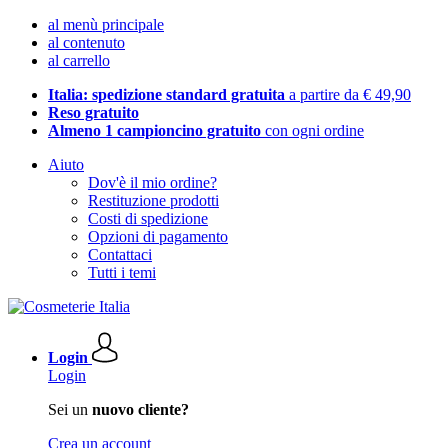
al menù principale
al contenuto
al carrello
Italia: spedizione standard gratuita
a partire da € 49,90
Reso gratuito
Almeno 1 campioncino gratuito
con ogni ordine
Aiuto
Dov'è il mio ordine?
Restituzione prodotti
Costi di spedizione
Opzioni di pagamento
Contattaci
Tutti i temi
Login
Login
Sei un
nuovo cliente?
Crea un account