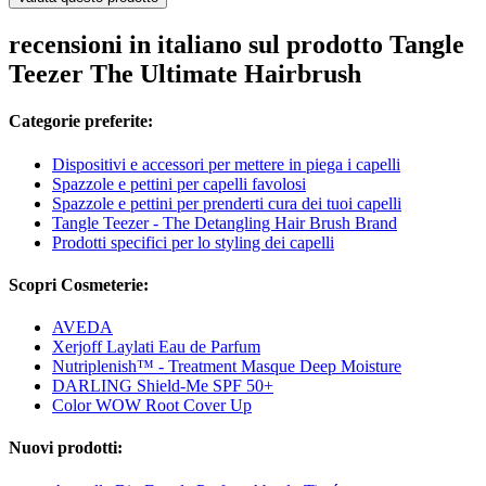
recensioni in italiano sul prodotto Tangle
Teezer The Ultimate Hairbrush
Categorie preferite:
Dispositivi e accessori per mettere in piega i capelli
Spazzole e pettini per capelli favolosi
Spazzole e pettini per prenderti cura dei tuoi capelli
Tangle Teezer - The Detangling Hair Brush Brand
Prodotti specifici per lo styling dei capelli
Scopri Cosmeterie:
AVEDA
Xerjoff Laylati Eau de Parfum
Nutriplenish™ - Treatment Masque Deep Moisture
DARLING Shield-Me SPF 50+
Color WOW Root Cover Up
Nuovi prodotti: