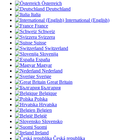
Österreich
Deutschland
Italia
International (English)
France
Schweiz
Svizzera
Suisse
Switzerland
Slovenija
España
Magyar
Nederland
Sverige
Great Britain
България
Belgique
Polska
Hrvatska
Belgien
België
Slovensko
Suomi
Ireland
Česká republika