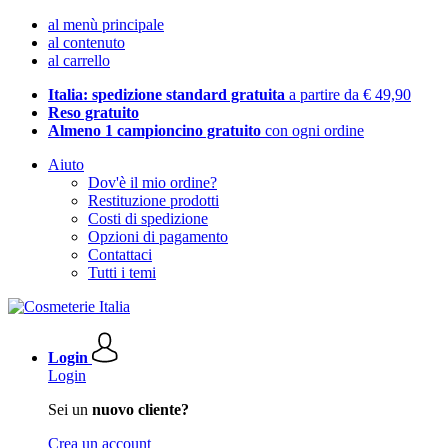
al menù principale
al contenuto
al carrello
Italia: spedizione standard gratuita
a partire da € 49,90
Reso gratuito
Almeno 1 campioncino gratuito
con ogni ordine
Aiuto
Dov'è il mio ordine?
Restituzione prodotti
Costi di spedizione
Opzioni di pagamento
Contattaci
Tutti i temi
Login
Login
Sei un
nuovo cliente?
Crea un account