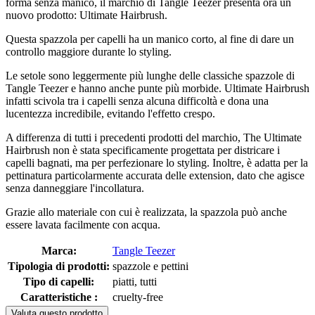
forma senza manico, il marchio di Tangle Teezer presenta ora un
nuovo prodotto: Ultimate Hairbrush.
Questa spazzola per capelli ha un manico corto, al fine di dare un
controllo maggiore durante lo styling.
Le setole sono leggermente più lunghe delle classiche spazzole di
Tangle Teezer e hanno anche punte più morbide. Ultimate Hairbrush
infatti scivola tra i capelli senza alcuna difficoltà e dona una
lucentezza incredibile, evitando l'effetto crespo.
A differenza di tutti i precedenti prodotti del marchio, The Ultimate
Hairbrush non è stata specificamente progettata per districare i
capelli bagnati, ma per perfezionare lo styling. Inoltre, è adatta per la
pettinatura particolarmente accurata delle extension, dato che agisce
senza danneggiare l'incollatura.
Grazie allo materiale con cui è realizzata, la spazzola può anche
essere lavata facilmente con acqua.
Marca:
Tangle Teezer
Tipologia di prodotti:
spazzole e pettini
Tipo di capelli:
piatti, tutti
Caratteristiche :
cruelty-free
Valuta questo prodotto