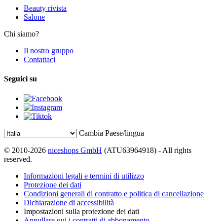
Beauty rivista
Salone
Chi siamo?
Il nostro gruppo
Contattaci
Seguici su
Cambia Paese/lingua
© 2010-2026
niceshops GmbH
(ATU63964918) - All rights
reserved.
Informazioni legali e termini di utilizzo
Protezione dei dati
Condizioni generali di contratto e politica di cancellazione
Dichiarazione di accessibilità
Impostazioni sulla protezione dei dati
Annullare qui i contratti di abbonamento