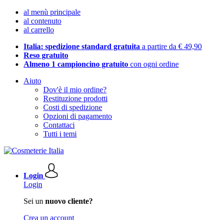
al menù principale
al contenuto
al carrello
Italia: spedizione standard gratuita
a partire da € 49,90
Reso gratuito
Almeno 1 campioncino gratuito
con ogni ordine
Aiuto
Dov'è il mio ordine?
Restituzione prodotti
Costi di spedizione
Opzioni di pagamento
Contattaci
Tutti i temi
Login
Login
Sei un
nuovo cliente?
Crea un account