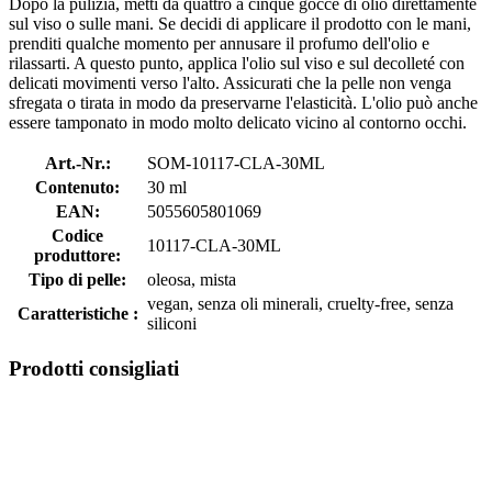
Dopo la pulizia, metti da quattro a cinque gocce di olio direttamente
sul viso o sulle mani. Se decidi di applicare il prodotto con le mani,
prenditi qualche momento per annusare il profumo dell'olio e
rilassarti. A questo punto, applica l'olio sul viso e sul decolleté con
delicati movimenti verso l'alto. Assicurati che la pelle non venga
sfregata o tirata in modo da preservarne l'elasticità. L'olio può anche
essere tamponato in modo molto delicato vicino al contorno occhi.
Art.-Nr.:
SOM-10117-CLA-30ML
Contenuto:
30 ml
EAN:
5055605801069
Codice
10117-CLA-30ML
produttore:
Tipo di pelle:
oleosa, mista
vegan, senza oli minerali, cruelty-free, senza
Caratteristiche :
siliconi
Prodotti consigliati