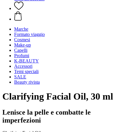
Marche
Formato viaggio
Cosmesi
Make-up
Capelli
Profumi
K-BEAUTY
Accessori
Temi speciali
SALE
Beauty rivista
Clarifying Facial Oil, 30 ml
Lenisce la pelle e combatte le
imperfezioni