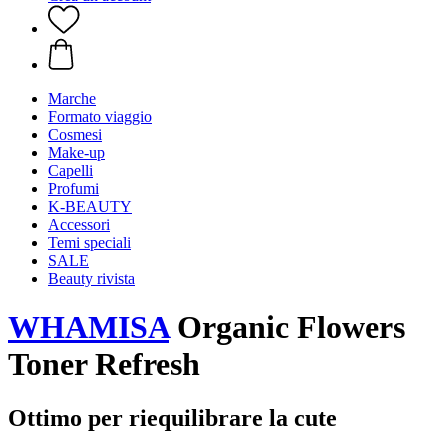
Marche
Formato viaggio
Cosmesi
Make-up
Capelli
Profumi
K-BEAUTY
Accessori
Temi speciali
SALE
Beauty rivista
WHAMISA
Organic Flowers
Toner Refresh
Ottimo per riequilibrare la cute