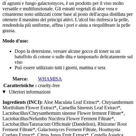
di agrumi e fungo galactomyces, è un prodotto per il viso molto
versatile e multifunzionale. Gli estratti vegetali di aloe vera e
crisantemo sono utilizzati come base al posto dell'acqua distillata per
ottenere il massimo dei principi attivi. L'alcol bio rinfresca la pelle,
rendendola più uniforme, affina i pori e aiuta a riequilibrare la pelle
grassa.
Modo d'uso:
Dopo la detersione, versare alcune gocce di toner su un
batuffolo di cotone o sulle dita e tamponarlo delicatamente sul
viso
Può essere utilizzato tutti i giorni, mattina e sera
Marca:
WHAMISA
Caratteristiche :
cruelty-free
Ulteriori informazioni
Ingredients (INCI):
Aloe Maculata Leaf Extract*, Chrysanthemum
Morifolium Flower Extract*, Camellia Sinensis Leaf Extract*,
Lactobacillus/Chrysanthemum sinense Flower ferment Filtrate*,
Lactobacillus/Nelumbo Nucifera Flower Ferment Filtrate*,
Lactobacillus/Taraxacum Officinale (Dandelion), Rhizome/ Root
Ferment Filtrate*, Galactomyces Ferment Filtrate, Houttuynia
Cordata Extract*, Citrus Junos Fruit Extract*, Centella Asiatica