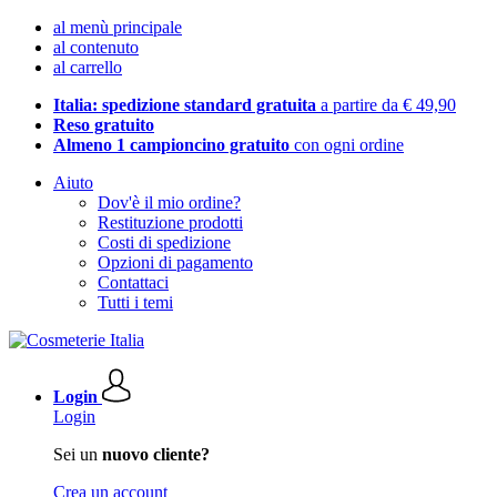
al menù principale
al contenuto
al carrello
Italia: spedizione standard gratuita
a partire da € 49,90
Reso gratuito
Almeno 1 campioncino gratuito
con ogni ordine
Aiuto
Dov'è il mio ordine?
Restituzione prodotti
Costi di spedizione
Opzioni di pagamento
Contattaci
Tutti i temi
Login
Login
Sei un
nuovo cliente?
Crea un account