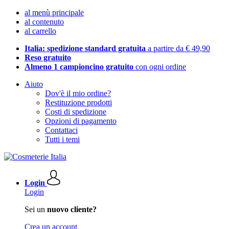
al menù principale
al contenuto
al carrello
Italia: spedizione standard gratuita
a partire da € 49,90
Reso gratuito
Almeno 1 campioncino gratuito
con ogni ordine
Aiuto
Dov'è il mio ordine?
Restituzione prodotti
Costi di spedizione
Opzioni di pagamento
Contattaci
Tutti i temi
Login
Login
Sei un
nuovo cliente?
Crea un account