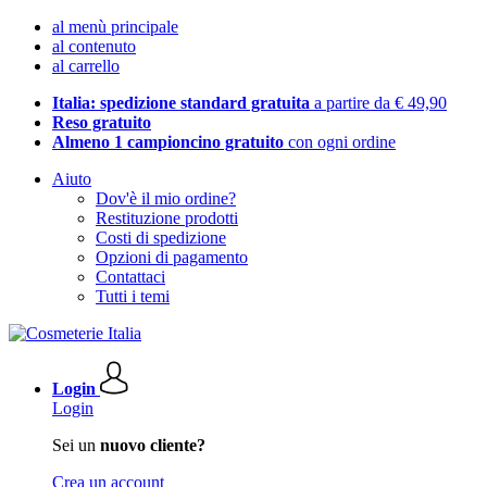
al menù principale
al contenuto
al carrello
Italia: spedizione standard gratuita
a partire da € 49,90
Reso gratuito
Almeno 1 campioncino gratuito
con ogni ordine
Aiuto
Dov'è il mio ordine?
Restituzione prodotti
Costi di spedizione
Opzioni di pagamento
Contattaci
Tutti i temi
Login
Login
Sei un
nuovo cliente?
Crea un account