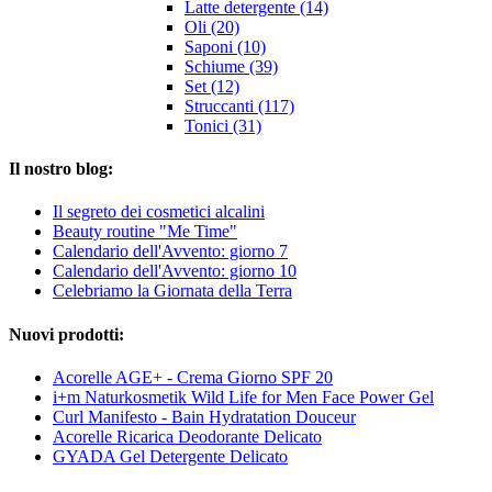
Latte detergente (14)
Oli (20)
Saponi (10)
Schiume (39)
Set (12)
Struccanti (117)
Tonici (31)
Il nostro blog:
Il segreto dei cosmetici alcalini
Beauty routine "Me Time"
Calendario dell'Avvento: giorno 7
Calendario dell'Avvento: giorno 10
Celebriamo la Giornata della Terra
Nuovi prodotti:
Acorelle AGE+ - Crema Giorno SPF 20
i+m Naturkosmetik Wild Life for Men Face Power Gel
Curl Manifesto - Bain Hydratation Douceur
Acorelle Ricarica Deodorante Delicato
GYADA Gel Detergente Delicato