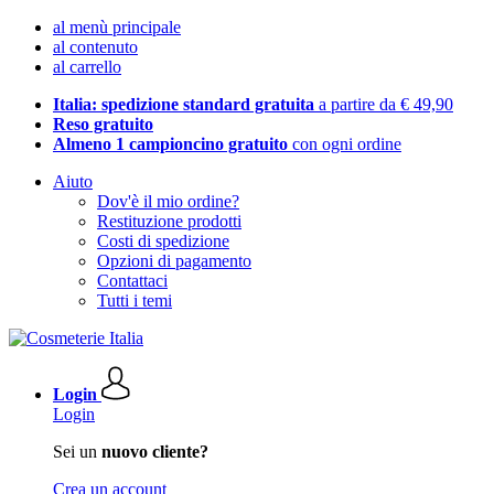
al menù principale
al contenuto
al carrello
Italia: spedizione standard gratuita
a partire da € 49,90
Reso gratuito
Almeno 1 campioncino gratuito
con ogni ordine
Aiuto
Dov'è il mio ordine?
Restituzione prodotti
Costi di spedizione
Opzioni di pagamento
Contattaci
Tutti i temi
Login
Login
Sei un
nuovo cliente?
Crea un account