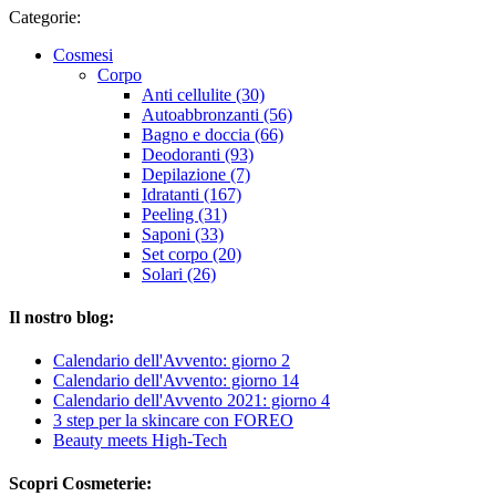
Categorie:
Cosmesi
Corpo
Anti cellulite (30)
Autoabbronzanti (56)
Bagno e doccia (66)
Deodoranti (93)
Depilazione (7)
Idratanti (167)
Peeling (31)
Saponi (33)
Set corpo (20)
Solari (26)
Il nostro blog:
Calendario dell'Avvento: giorno 2
Calendario dell'Avvento: giorno 14
Calendario dell'Avvento 2021: giorno 4
3 step per la skincare con FOREO
Beauty meets High-Tech
Scopri Cosmeterie: