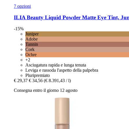
7 opzioni
ILIA Beauty
Liquid Powder Matte Eye Tint, Juni
-15%
Juniper
Adobe
Tannin
Cork
Ochre
+2
Asciugatura rapida e lunga tenuta
Leviga e rassoda l'aspetto della palpebra
Pluripremiato
€ 29,37
€ 34,56
(€ 8.391,43 / l)
Consegna entro il giorno 12 agosto