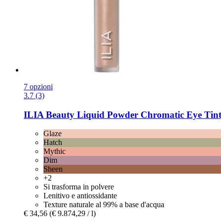
7 opzioni
3.7 (3)
ILIA Beauty
Liquid Powder Chromatic Eye Tint,
Glaze
Hatch
Mythic
Dim
Sheen
+2
Si trasforma in polvere
Lenitivo e antiossidante
Texture naturale al 99% a base d'acqua
€ 34,56
(€ 9.874,29 / l)