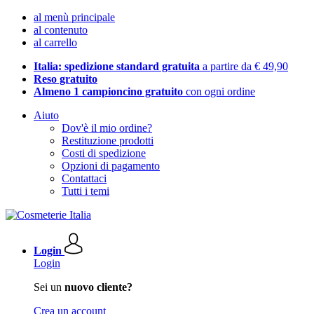
al menù principale
al contenuto
al carrello
Italia: spedizione standard gratuita
a partire da € 49,90
Reso gratuito
Almeno 1 campioncino gratuito
con ogni ordine
Aiuto
Dov'è il mio ordine?
Restituzione prodotti
Costi di spedizione
Opzioni di pagamento
Contattaci
Tutti i temi
Login
Login
Sei un
nuovo cliente?
Crea un account