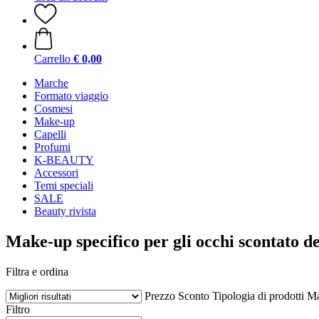
Carrello
€ 0,00
Marche
Formato viaggio
Cosmesi
Make-up
Capelli
Profumi
K-BEAUTY
Accessori
Temi speciali
SALE
Beauty rivista
Make-up specifico per gli occhi scontato d
Filtra e ordina
Prezzo
Sconto
Tipologia di prodotti
Ma
Filtro