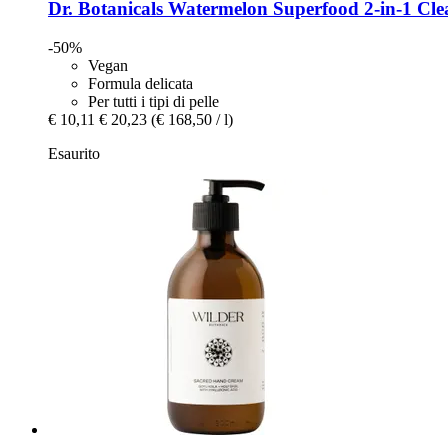
Dr. Botanicals
Watermelon Superfood 2-​in-​1 C
-50%
Vegan
Formula delicata
Per tutti i tipi di pelle
€ 10,11
€ 20,23
(€ 168,50 / l)
Esaurito