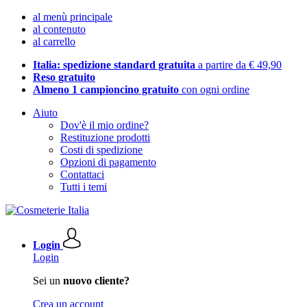
al menù principale
al contenuto
al carrello
Italia: spedizione standard gratuita
a partire da € 49,90
Reso gratuito
Almeno 1 campioncino gratuito
con ogni ordine
Aiuto
Dov'è il mio ordine?
Restituzione prodotti
Costi di spedizione
Opzioni di pagamento
Contattaci
Tutti i temi
Login
Login
Sei un
nuovo cliente?
Crea un account