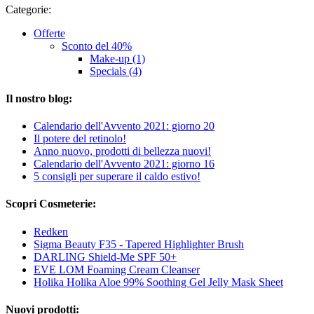
Categorie:
Offerte
Sconto del 40%
Make-up (1)
Specials (4)
Il nostro blog:
Calendario dell'Avvento 2021: giorno 20
Il potere del retinolo!
Anno nuovo, prodotti di bellezza nuovi!
Calendario dell'Avvento 2021: giorno 16
5 consigli per superare il caldo estivo!
Scopri Cosmeterie:
Redken
Sigma Beauty F35 - Tapered Highlighter Brush
DARLING Shield-Me SPF 50+
EVE LOM Foaming Cream Cleanser
Holika Holika Aloe 99% Soothing Gel Jelly Mask Sheet
Nuovi prodotti: