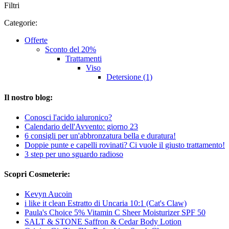
Filtri
Categorie:
Offerte
Sconto del 20%
Trattamenti
Viso
Detersione (1)
Il nostro blog:
Conosci l'acido ialuronico?
Calendario dell'Avvento: giorno 23
6 consigli per un'abbronzatura bella e duratura!
Doppie punte e capelli rovinati? Ci vuole il giusto trattamento!
3 step per uno sguardo radioso
Scopri Cosmeterie:
Kevyn Aucoin
i like it clean Estratto di Uncaria 10:1 (Cat's Claw)
Paula's Choice 5% Vitamin C Sheer Moisturizer SPF 50
SALT & STONE Saffron & Cedar Body Lotion