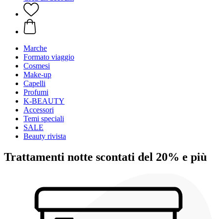
Marche
Formato viaggio
Cosmesi
Make-up
Capelli
Profumi
K-BEAUTY
Accessori
Temi speciali
SALE
Beauty rivista
Trattamenti notte scontati del 20% e più