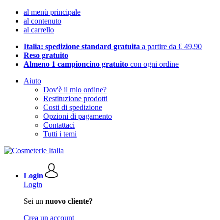
al menù principale
al contenuto
al carrello
Italia: spedizione standard gratuita
a partire da € 49,90
Reso gratuito
Almeno 1 campioncino gratuito
con ogni ordine
Aiuto
Dov'è il mio ordine?
Restituzione prodotti
Costi di spedizione
Opzioni di pagamento
Contattaci
Tutti i temi
Login
Login
Sei un
nuovo cliente?
Crea un account