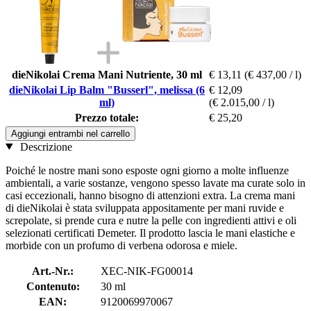
dieNikolai Crema Mani Nutriente, 30 ml
€ 13,11
(€ 437,00 / l)
dieNikolai Lip Balm "Busserl", melissa (6
€ 12,09
ml)
(€ 2.015,00 / l)
Prezzo totale:
€ 25,20
Aggiungi entrambi nel carrello
Descrizione
Poiché le nostre mani sono esposte ogni giorno a molte influenze
ambientali, a varie sostanze, vengono spesso lavate ma curate solo in
casi eccezionali, hanno bisogno di attenzioni extra. La crema mani
di dieNikolai è stata sviluppata appositamente per mani ruvide e
screpolate, si prende cura e nutre la pelle con ingredienti attivi e oli
selezionati certificati Demeter. Il prodotto lascia le mani elastiche e
morbide con un profumo di verbena odorosa e miele.
Art.-Nr.:
XEC-NIK-FG00014
Contenuto:
30 ml
EAN:
9120069970067