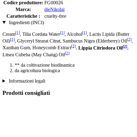
Codice produttore:
FG00026
Marca:
dieNikolai
Caratteristiche :
cruelty-free
Ingredienti (INCI)
[1]
[1]
[1]
Cream
, Tilia Cordata Water
, Alcohol
, Lactis Lipida (Butter
[1]
[2]
Oil)
, Glyceryl Stearat Citrat, Sambucus Nigra (Elderberry) Oil
,
[2]
[2]
Xanthan Gum, Honeycomb Extract
,
Lippia Citriodora Oil
,
[2]
Litsea Cubeba (May Chang) Oil
** da coltivazione biodinamica
da agricoltura biologica
Informazioni legali
Prodotti consigliati