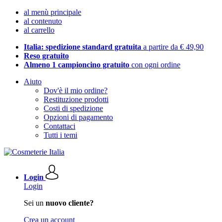
al menù principale
al contenuto
al carrello
Italia: spedizione standard gratuita
a partire da € 49,90
Reso gratuito
Almeno 1 campioncino gratuito
con ogni ordine
Aiuto
Dov'è il mio ordine?
Restituzione prodotti
Costi di spedizione
Opzioni di pagamento
Contattaci
Tutti i temi
Login
Login
Sei un
nuovo cliente?
Crea un account