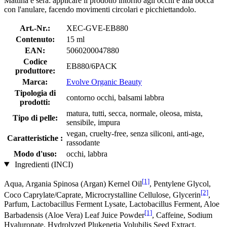
Mattina e sera: applicare il prodotto intorno agli occhi e alla bocca
con l'anulare, facendo movimenti circolari e picchiettandolo.
Art.-Nr.:
XEC-GVE-EB880
Contenuto:
15 ml
EAN:
5060200047880
Codice
EB880/6PACK
produttore:
Marca:
Evolve Organic Beauty
Tipologia di
contorno occhi, balsami labbra
prodotti:
matura, tutti, secca, normale, oleosa, mista,
Tipo di pelle:
sensibile, impura
vegan, cruelty-free, senza siliconi, anti-age,
Caratteristiche :
rassodante
Modo d'uso:
occhi, labbra
Ingredienti (INCI)
[1]
Aqua, Argania Spinosa (Argan) Kernel Oil
, Pentylene Glycol,
[2]
Coco Caprylate/Caprate, Microcrystalline Cellulose, Glycerin
,
Parfum, Lactobacillus Ferment Lysate, Lactobacillus Ferment, Aloe
[1]
Barbadensis (Aloe Vera) Leaf Juice Powder
, Caffeine, Sodium
Hyaluronate, Hydrolyzed Plukenetia Volubilis Seed Extract,