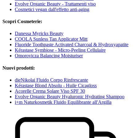
Evolve Organic Beauty - Trattamenti viso
Cosmetici vegan dall'effetto anti-aging
Scopri Cosmeterie:
Danessa Myricks Beauty
COOLA Sunless Tan Applicator Mitt
Fluoride Toothpaste Activated Charcoal & Hydroxyapatite
Kérastase Symbiose - Micro-Peeling Cellulaire
Omorovicza Balancing Moisturiser
Nuovi prodotti:
dieNikolai Fluido Corpo Rinfrescante
Kérastase Blond Absolu - Huile Cicagloss
Acorelle Crema Solare Viso SPF 30
Evolve Organic Beauty Hyaluronic Hydrating Shampoo
i+m Naturkosmetik Fluido Equilibrante all'Argilla