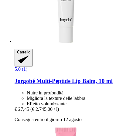
Carrello
5.0 (1)
Jorgobé
Multi-​Peptide Lip Balm, 10 ml
Nutre in profondità
Migliora la texture delle labbra
Effetto volumizzante
€ 27,45
(€ 2.745,00 / l)
Consegna entro il giorno 12 agosto