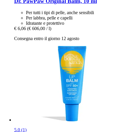
Dr. PawPaw
Original Balm, 10 ml
Per tutti i tipi di pelle, anche sensibili
Per labbra, pelle e capelli
Idratante e protettivo
€ 6,06
(€ 606,00 / l)
Consegna entro il giorno 12 agosto
5.0 (1)