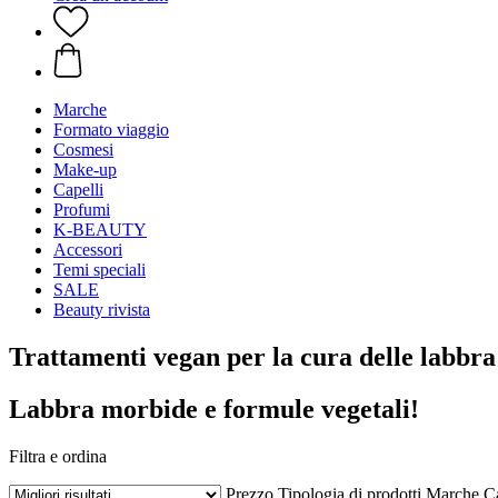
Marche
Formato viaggio
Cosmesi
Make-up
Capelli
Profumi
K-BEAUTY
Accessori
Temi speciali
SALE
Beauty rivista
Trattamenti vegan per la cura delle labbra
Labbra morbide e formule vegetali!
Filtra e ordina
Prezzo
Tipologia di prodotti
Marche
Ca