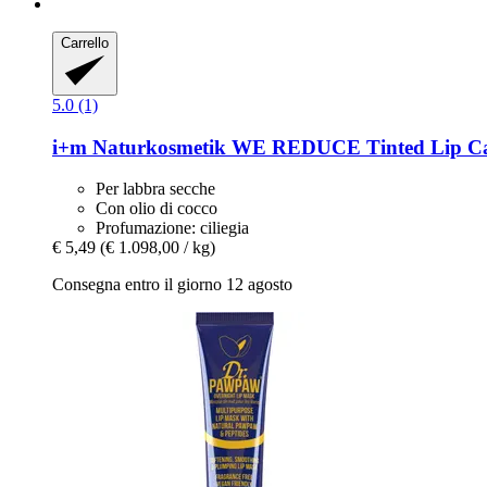
Carrello
5.0 (1)
i+m Naturkosmetik
WE REDUCE Tinted Lip Car
Per labbra secche
Con olio di cocco
Profumazione: ciliegia
€ 5,49
(€ 1.098,00 / kg)
Consegna entro il giorno 12 agosto