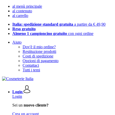
al menù principale
al contenuto
al carrello
Italia: spedizione standard gratuita
a partire da € 49,90
Reso gratuito
Almeno 1 campioncino gratuito
con ogni ordine
Aiuto
Dov'è il mio ordine?
Restituzione prodotti
Costi di spedizione
Opzioni di pagamento
Contattaci
Tutti i temi
Login
Login
Sei un
nuovo cliente?
Crea un account