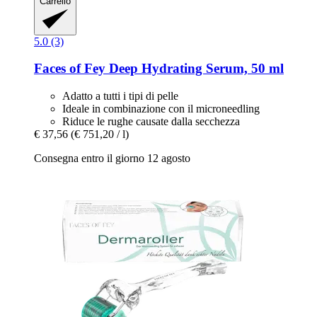
Carrello
5.0 (3)
Faces of Fey
Deep Hydrating Serum, 50 ml
Adatto a tutti i tipi di pelle
Ideale in combinazione con il microneedling
Riduce le rughe causate dalla secchezza
€ 37,56
(€ 751,20 / l)
Consegna entro il giorno 12 agosto