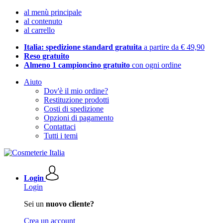
al menù principale
al contenuto
al carrello
Italia: spedizione standard gratuita
a partire da € 49,90
Reso gratuito
Almeno 1 campioncino gratuito
con ogni ordine
Aiuto
Dov'è il mio ordine?
Restituzione prodotti
Costi di spedizione
Opzioni di pagamento
Contattaci
Tutti i temi
Login
Login
Sei un
nuovo cliente?
Crea un account