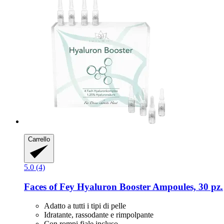
Carrello
5.0 (4)
Faces of Fey
Hyaluron Booster Ampoules, 30 pz.
Adatto a tutti i tipi di pelle
Idratante, rassodante e rimpolpante
Con rompi fiale incluso