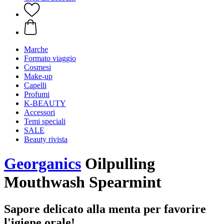
Marche
Formato viaggio
Cosmesi
Make-up
Capelli
Profumi
K-BEAUTY
Accessori
Temi speciali
SALE
Beauty rivista
Georganics
Oilpulling
Mouthwash Spearmint
Sapore delicato alla menta per favorire
l'igiene orale!