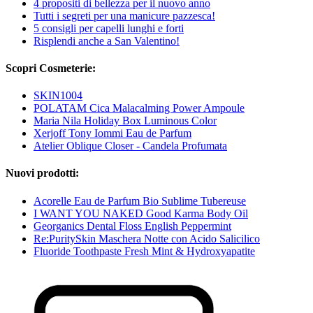
4 propositi di bellezza per il nuovo anno
Tutti i segreti per una manicure pazzesca!
5 consigli per capelli lunghi e forti
Risplendi anche a San Valentino!
Scopri Cosmeterie:
SKIN1004
POLATAM Cica Malacalming Power Ampoule
Maria Nila Holiday Box Luminous Color
Xerjoff Tony Iommi Eau de Parfum
Atelier Oblique Closer - Candela Profumata
Nuovi prodotti:
Acorelle Eau de Parfum Bio Sublime Tubereuse
I WANT YOU NAKED Good Karma Body Oil
Georganics Dental Floss English Peppermint
Re:PuritySkin Maschera Notte con Acido Salicilico
Fluoride Toothpaste Fresh Mint & Hydroxyapatite