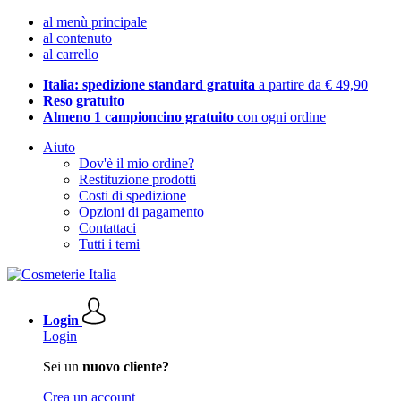
al menù principale
al contenuto
al carrello
Italia: spedizione standard gratuita
a partire da € 49,90
Reso gratuito
Almeno 1 campioncino gratuito
con ogni ordine
Aiuto
Dov'è il mio ordine?
Restituzione prodotti
Costi di spedizione
Opzioni di pagamento
Contattaci
Tutti i temi
Login
Login
Sei un
nuovo cliente?
Crea un account