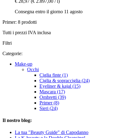
€ 28,97
(€ 2.897,00 / l)
Consegna entro il giorno 11 agosto
Primer: 8 prodotti
Tutti i prezzi IVA inclusa
Filtri
Categorie:
Make-up
Occhi
Ciglia finte (1)
Ciglia & sopracciglia (24)
Eyeliner & kajal (15)
Mascara (17)
Ombretti (39)
Primer (8)
Sieri (24)
Il nostro blog:
La tua "Beauty Guide" di Capodanno
La K-beauty e la Double Cleansing!