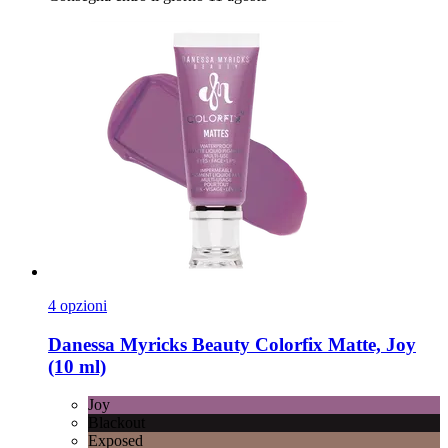
4 opzioni
Danessa Myricks Beauty
Colorfix Matte, Joy
(10 ml)
Joy
Blackout
Exposed