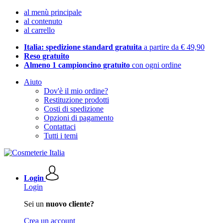
al menù principale
al contenuto
al carrello
Italia: spedizione standard gratuita
a partire da € 49,90
Reso gratuito
Almeno 1 campioncino gratuito
con ogni ordine
Aiuto
Dov'è il mio ordine?
Restituzione prodotti
Costi di spedizione
Opzioni di pagamento
Contattaci
Tutti i temi
Login
Login
Sei un
nuovo cliente?
Crea un account