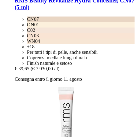
RMS Beauty
Revitalize Hydra Concealer, CN07
(5 ml)
CN07
ON01
C02
CN03
WN04
+18
Per tutti i tipi di pelle, anche sensibili
Coprenza media e lunga durata
Finish naturale e setoso
€ 39,65
(€ 7.930,00 / l)
Consegna entro il giorno 11 agosto