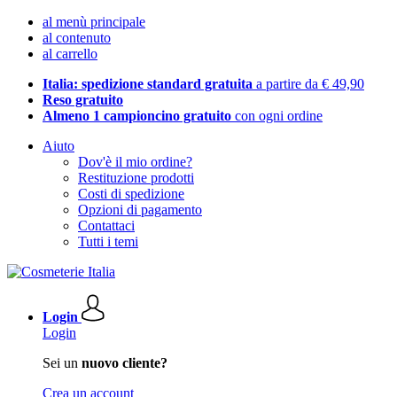
al menù principale
al contenuto
al carrello
Italia: spedizione standard gratuita
a partire da € 49,90
Reso gratuito
Almeno 1 campioncino gratuito
con ogni ordine
Aiuto
Dov'è il mio ordine?
Restituzione prodotti
Costi di spedizione
Opzioni di pagamento
Contattaci
Tutti i temi
Login
Login
Sei un
nuovo cliente?
Crea un account