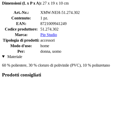
Dimensioni (L x P x A):
27 x 19 x 10 cm
Art.-Nr.:
XMW-NEH-51.274.302
Contenuto:
1 pz.
EAN:
8721009941249
Codice produttore:
51.274.302
Marca:
Pip Studio
Tipologia di prodotti:
accessori
Modo d'uso:
home
Per:
donna, uomo
Materiale
60 % poliestere, 30 % cloruro di polivinile (PVC), 10 % poliuretano
Prodotti consigliati