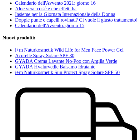
Calendario dell'Avvento 2021: giorno 16
Aloe vera: cos'è e che effetti ha
Insieme per la Giornata Internazionale della Donna
Doppie punte e capelli rovinati? Ci vuole il giusto trattamento!
Calendario dell'Avvento: giorno 15
Nuovi prodotti:
i+m Naturkosmetik Wild Life for Men Face Power Gel
Acorelle Spray Solare SPF 30
GYADA Crema Lavante No-Poo con Argilla Verde
GYADA Hyalurvedic Balsamo Idratante
i+m Naturkosmetik Sun Protect Spray Solare SPF 50