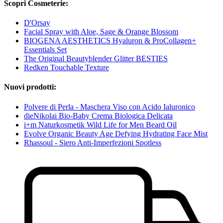
Scopri Cosmeterie:
D'Orsay
Facial Spray with Aloe, Sage & Orange Blossom
BIOGENA AESTHETICS Hyaluron & ProCollagen+
Essentials Set
The Original Beautyblender Glitter BESTIES
Redken Touchable Texture
Nuovi prodotti:
Polvere di Perla - Maschera Viso con Acido Ialuronico
dieNikolai Bio-Baby Crema Biologica Delicata
i+m Naturkosmetik Wild Life for Men Beard Oil
Evolve Organic Beauty Age Defying Hydrating Face Mist
Rhassoul - Siero Anti-Imperfezioni Spotless