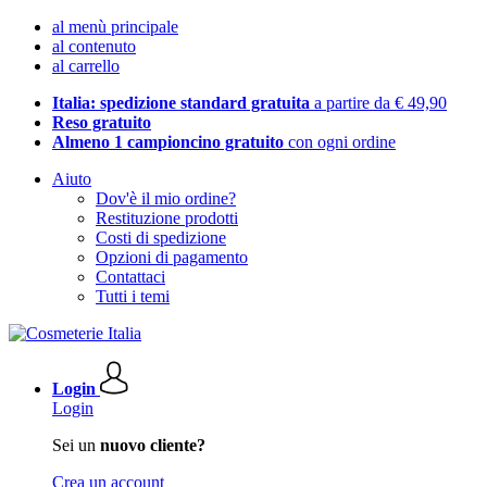
al menù principale
al contenuto
al carrello
Italia: spedizione standard gratuita
a partire da € 49,90
Reso gratuito
Almeno 1 campioncino gratuito
con ogni ordine
Aiuto
Dov'è il mio ordine?
Restituzione prodotti
Costi di spedizione
Opzioni di pagamento
Contattaci
Tutti i temi
Login
Login
Sei un
nuovo cliente?
Crea un account