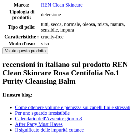
Marca:
REN Clean Skincare
Tipologia di
detersione
prodotti:
tutti, secca, normale, oleosa, mista, matura,
Tipo di pelle:
sensibile, impura
Caratteristiche :
cruelty-free
Modo d'uso:
viso
Valuta questo prodotto
recensioni in italiano sul prodotto REN
Clean Skincare Rosa Centifolia No.1
Purity Cleansing Balm
Il nostro blog:
Come ottenere volume e pienezza sui capelli fini e stressati
Per uno sguardo irresistibile
Calendario dell'Avvento: giorno 8
After-Party Must-Haves
Il significato delle impurità cutanee