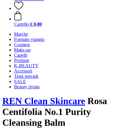
Carrello
€ 0,00
Marche
Formato viaggio
Cosmesi
Make-up
Capelli
Profumi
K-BEAUTY
Accessori
Temi speciali
SALE
Beauty rivista
REN Clean Skincare
Rosa
Centifolia No.1 Purity
Cleansing Balm