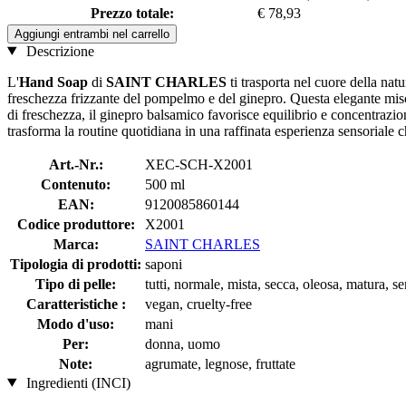
Prezzo totale:
€ 78,93
Aggiungi entrambi nel carrello
Descrizione
L'
Hand Soap
di
SAINT CHARLES
ti trasporta nel cuore della nat
freschezza frizzante del pompelmo e del ginepro. Questa elegante mis
di freschezza, il ginepro balsamico favorisce equilibrio e concentrazione
trasforma la routine quotidiana in una raffinata esperienza sensoriale 
Art.-Nr.:
XEC-SCH-X2001
Contenuto:
500 ml
EAN:
9120085860144
Codice produttore:
X2001
Marca:
SAINT CHARLES
Tipologia di prodotti:
saponi
Tipo di pelle:
tutti, normale, mista, secca, oleosa, matura, s
Caratteristiche :
vegan, cruelty-free
Modo d'uso:
mani
Per:
donna, uomo
Note:
agrumate, legnose, fruttate
Ingredienti (INCI)