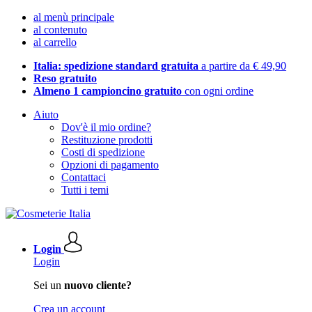
al menù principale
al contenuto
al carrello
Italia: spedizione standard gratuita
a partire da € 49,90
Reso gratuito
Almeno 1 campioncino gratuito
con ogni ordine
Aiuto
Dov'è il mio ordine?
Restituzione prodotti
Costi di spedizione
Opzioni di pagamento
Contattaci
Tutti i temi
Login
Login
Sei un
nuovo cliente?
Crea un account