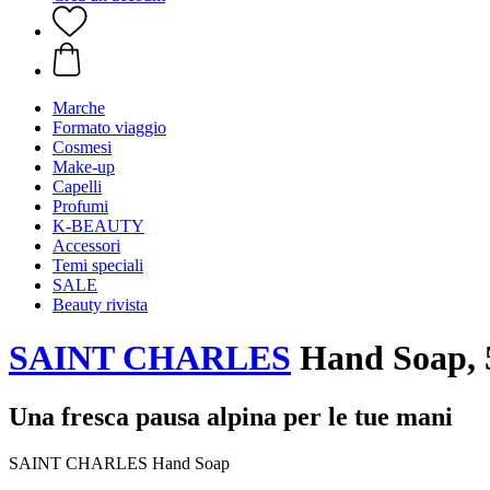
Marche
Formato viaggio
Cosmesi
Make-up
Capelli
Profumi
K-BEAUTY
Accessori
Temi speciali
SALE
Beauty rivista
SAINT CHARLES
Hand Soap, 
Una fresca pausa alpina per le tue mani
SAINT CHARLES Hand Soap