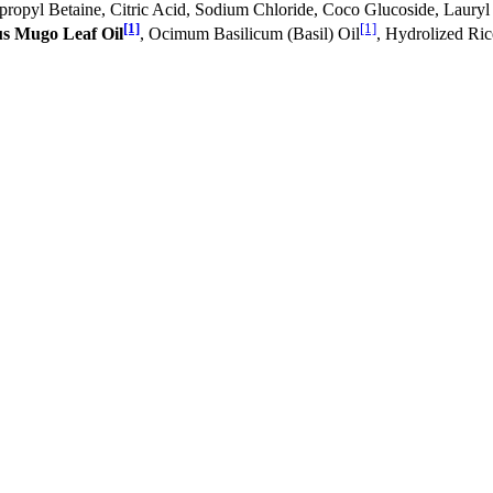
opyl Betaine, Citric Acid, Sodium Chloride, Coco Glucoside, Lauryl 
[1]
[1]
us Mugo Leaf Oil
, Ocimum Basilicum (Basil) Oil
, Hydrolized Ric