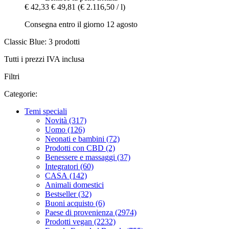
€ 42,33
€ 49,81
(€ 2.116,50 / l)
Consegna entro il giorno 12 agosto
Classic Blue: 3 prodotti
Tutti i prezzi IVA inclusa
Filtri
Categorie:
Temi speciali
Novità (317)
Uomo (126)
Neonati e bambini (72)
Prodotti con CBD (2)
Benessere e massaggi (37)
Integratori (60)
CASA (142)
Animali domestici
Bestseller (32)
Buoni acquisto (6)
Paese di provenienza (2974)
Prodotti vegan (2232)