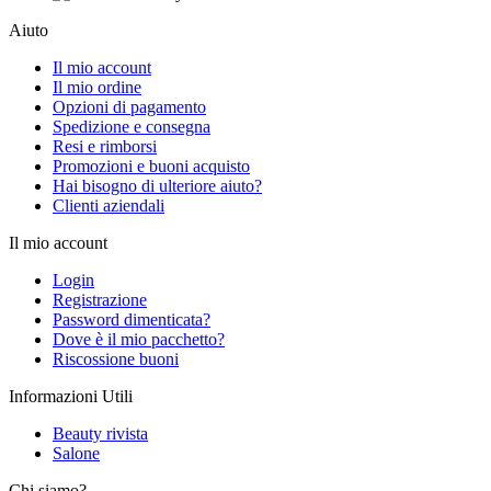
Aiuto
Il mio account
Il mio ordine
Opzioni di pagamento
Spedizione e consegna
Resi e rimborsi
Promozioni e buoni acquisto
Hai bisogno di ulteriore aiuto?
Clienti aziendali
Il mio account
Login
Registrazione
Password dimenticata?
Dove è il mio pacchetto?
Riscossione buoni
Informazioni Utili
Beauty rivista
Salone
Chi siamo?