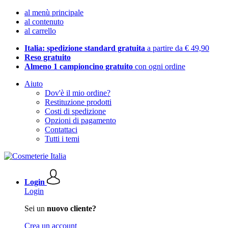
al menù principale
al contenuto
al carrello
Italia: spedizione standard gratuita
a partire da € 49,90
Reso gratuito
Almeno 1 campioncino gratuito
con ogni ordine
Aiuto
Dov'è il mio ordine?
Restituzione prodotti
Costi di spedizione
Opzioni di pagamento
Contattaci
Tutti i temi
Login
Login
Sei un
nuovo cliente?
Crea un account