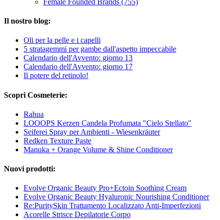
Female Founded Brands (755)
Il nostro blog:
Oli per la pelle e i capelli
5 stratagemmi per gambe dall'aspetto impeccabile
Calendario dell'Avvento: giorno 13
Calendario dell'Avvento: giorno 17
Il potere del retinolo!
Scopri Cosmeterie:
Rahua
LOOOPS Kerzen Candela Profumata "Cielo Stellato"
Seiferei Spray per Ambienti - Wiesenkräuter
Redken Texture Paste
Manuka + Orange Volume & Shine Conditioner
Nuovi prodotti:
Evolve Organic Beauty Pro+Ectoin Soothing Cream
Evolve Organic Beauty Hyaluronic Nourishing Conditioner
Re:PuritySkin Trattamento Localizzato Anti-Imperfezioni
Acorelle Strisce Depilatorie Corpo