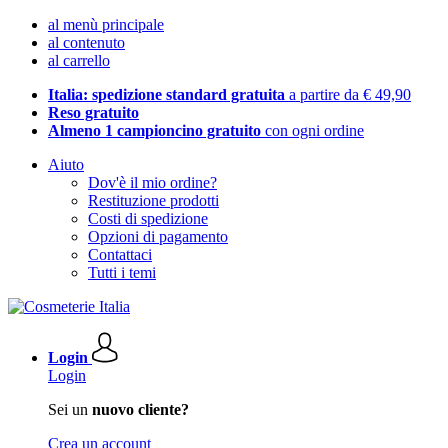
al menù principale
al contenuto
al carrello
Italia: spedizione standard gratuita
a partire da € 49,90
Reso gratuito
Almeno 1 campioncino gratuito
con ogni ordine
Aiuto
Dov'è il mio ordine?
Restituzione prodotti
Costi di spedizione
Opzioni di pagamento
Contattaci
Tutti i temi
Login
Login
Sei un
nuovo cliente?
Crea un account