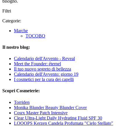
bisogno.
Filtri
Categorie:
Marche
TOCOBO
Il nostro blog:
Calendario dell'Avvento - Reveal
Meet the Founder: éternel
Il tuo nuovo segreto di bellezza
Calendario dell'Avvento: giorno 19
I cosmetici per la cura dei capelli
Scopri Cosmeterie:
Torriden
Monika Blunder Beauty Blunder Cover
Cosrx Master Patch Intensive
Clear Ultra-Light Daily Hydrating Fluid SPF 30
LOOOPS Kerzen Candela Profumata "Cielo Stellato"