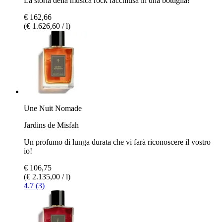
La storia della musica rock racchiusa in una bottiglia!
€ 162,66
(€ 1.626,60 / l)
Une Nuit Nomade
Jardins de Misfah
Un profumo di lunga durata che vi farà riconoscere il vostro
io!
€ 106,75
(€ 2.135,00 / l)
4.7 (3)