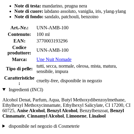
Note di
testa:
mandarino, prugna nera
Note di cuore:
labdano assoluto, vaniglia, iris, ylang-ylang
Note di fondo:
sandalo, patchouli, benzoino
Art.-Nr.:
UNN-AMB-100
Contenuto:
100 ml
EAN:
3770003193296
Codice
UNN-AMB-100
produttore:
Marca:
Une Nuit Nomade
tutti, secca, normale, oleosa, mista, matura,
Tipo di pelle:
sensibile, impura
Caratteristiche
cruelty-free, disponibile in negozio
:
Ingredienti (INCI)
Alcohol Denat, Parfum, Aqua, Butyl Methoxydibenzoylmethane,
Ethylhexyl Methoxycinnamate, Ethylhexyl Salicylate, CI 17200, CI
60725,
Anise Alcohol
,
Benzyl Alcohol
, Benzylbenzoat,
Benzyl
Cinnamate
,
Cinnamyl Alcohol
,
Limonene
,
Linalool
disponibile nel negozio di Cosmeterie