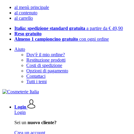
al menù principale
al contenuto
al carrello
Italia: spedizione standard gratuita
a partire da € 49,90
Reso gratuito
Almeno 1 campioncino gratuito
con ogni ordine
Aiuto
Dov'è il mio ordine?
Restituzione prodotti
Costi di spedizione
Opzioni di pagamento
Contattaci
Tutti i temi
Login
Login
Sei un
nuovo cliente?
Crea un account