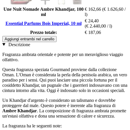
Une Nuit Nomade Ambre Khandjar, 100
€ 162,66
(€ 1.626,60 /
ml
l)
€ 24,40
Essential Parfums Bois Imperial, 10 ml
(€ 2.440,00 / l)
Prezzo totale:
€ 187,06
Aggiungi entrambi nel carrello
Descrizione
Fragranza ambrata orientale e potente per un meraviglioso viaggio
olfattivo.
Questa fragranza speziata Gourmand proviene dalla collezione
Oman. L'Oman è considerata la perla della penisola arabica, un vero
paradiso per i sensi. Qui puoi lasciare una piccola fortuna per il
cosiddetto Khandjar, un pugnale che i guerrieri indossavano con una
cintura intorno alla vita. Oggi è indossato solo in occasioni speciali.
Un Khandjar d'argento è considerato un talismano e dovrebbe
proteggere dal male. Questo potere è inerente alla fragranza di
Ambre Khandjar
. La composizione di fragranza ambrata promette
un'estasi olfattiva e dona una sensazione di calore e sicurezza.
La fragranza ha le seguenti note: