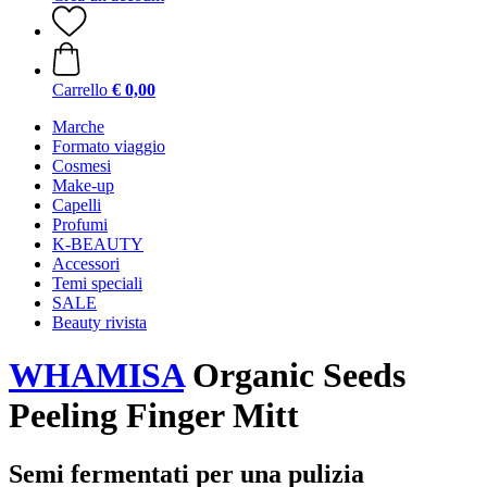
Carrello
€ 0,00
Marche
Formato viaggio
Cosmesi
Make-up
Capelli
Profumi
K-BEAUTY
Accessori
Temi speciali
SALE
Beauty rivista
WHAMISA
Organic Seeds
Peeling Finger Mitt
Semi fermentati per una pulizia