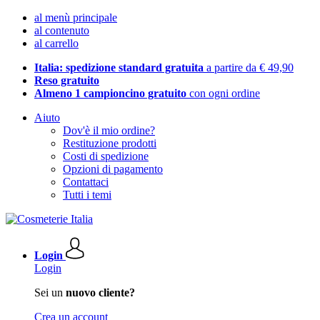
al menù principale
al contenuto
al carrello
Italia: spedizione standard gratuita
a partire da € 49,90
Reso gratuito
Almeno 1 campioncino gratuito
con ogni ordine
Aiuto
Dov'è il mio ordine?
Restituzione prodotti
Costi di spedizione
Opzioni di pagamento
Contattaci
Tutti i temi
Login
Login
Sei un
nuovo cliente?
Crea un account