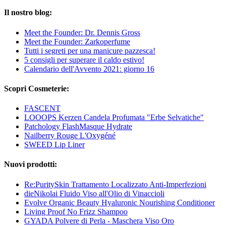
Il nostro blog:
Meet the Founder: Dr. Dennis Gross
Meet the Founder: Zarkoperfume
Tutti i segreti per una manicure pazzesca!
5 consigli per superare il caldo estivo!
Calendario dell'Avvento 2021: giorno 16
Scopri Cosmeterie:
FASCENT
LOOOPS Kerzen Candela Profumata "Erbe Selvatiche"
Patchology FlashMasque Hydrate
Nailberry Rouge L'Oxygéné
SWEED Lip Liner
Nuovi prodotti:
Re:PuritySkin Trattamento Localizzato Anti-Imperfezioni
dieNikolai Fluido Viso all'Olio di Vinaccioli
Evolve Organic Beauty Hyaluronic Nourishing Conditioner
Living Proof No Frizz Shampoo
GYADA Polvere di Perla - Maschera Viso Oro