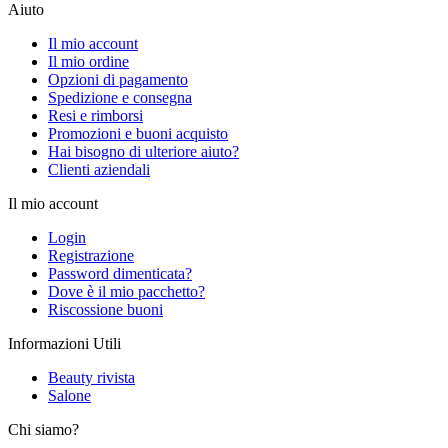
Aiuto
Il mio account
Il mio ordine
Opzioni di pagamento
Spedizione e consegna
Resi e rimborsi
Promozioni e buoni acquisto
Hai bisogno di ulteriore aiuto?
Clienti aziendali
Il mio account
Login
Registrazione
Password dimenticata?
Dove è il mio pacchetto?
Riscossione buoni
Informazioni Utili
Beauty rivista
Salone
Chi siamo?