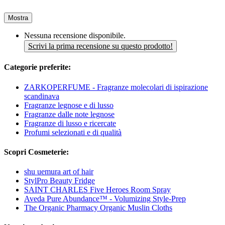
Mostra
Nessuna recensione disponibile.
Scrivi la prima recensione su questo prodotto!
Categorie preferite:
ZARKOPERFUME - Fragranze molecolari di ispirazione
scandinava
Fragranze legnose e di lusso
Fragranze dalle note legnose
Fragranze di lusso e ricercate
Profumi selezionati e di qualità
Scopri Cosmeterie:
shu uemura art of hair
StylPro Beauty Fridge
SAINT CHARLES Five Heroes Room Spray
Aveda Pure Abundance™ - Volumizing Style-Prep
The Organic Pharmacy Organic Muslin Cloths