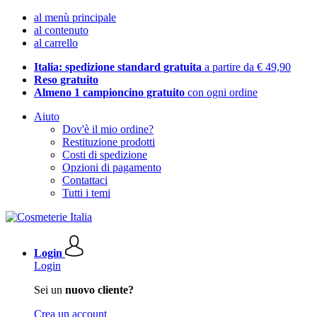
al menù principale
al contenuto
al carrello
Italia: spedizione standard gratuita
a partire da € 49,90
Reso gratuito
Almeno 1 campioncino gratuito
con ogni ordine
Aiuto
Dov'è il mio ordine?
Restituzione prodotti
Costi di spedizione
Opzioni di pagamento
Contattaci
Tutti i temi
Login
Login
Sei un
nuovo cliente?
Crea un account