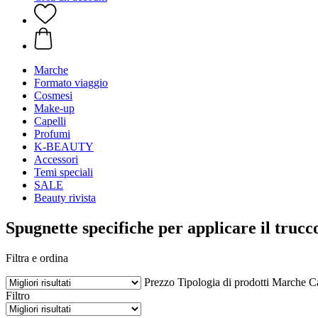
Marche
Formato viaggio
Cosmesi
Make-up
Capelli
Profumi
K-BEAUTY
Accessori
Temi speciali
SALE
Beauty rivista
Spugnette specifiche per applicare il trucc
Filtra e ordina
Prezzo
Tipologia di prodotti
Marche
Ca
Filtro