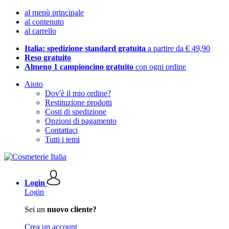
al menù principale
al contenuto
al carrello
Italia: spedizione standard gratuita
a partire da € 49,90
Reso gratuito
Almeno 1 campioncino gratuito
con ogni ordine
Aiuto
Dov'è il mio ordine?
Restituzione prodotti
Costi di spedizione
Opzioni di pagamento
Contattaci
Tutti i temi
Login
Login
Sei un
nuovo cliente?
Crea un account