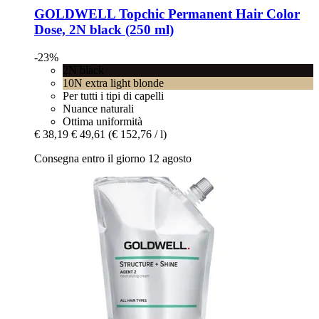
GOLDWELL
Topchic Permanent Hair Color
Dose, 2N black (250 ml)
-23%
2N black
10N extra light blonde
Per tutti i tipi di capelli
Nuance naturali
Ottima uniformità
€ 38,19
€ 49,61
(€ 152,76 / l)
Consegna entro il giorno 12 agosto