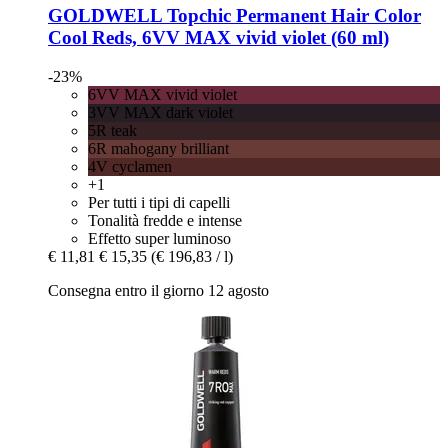
GOLDWELL
Topchic Permanent Hair Color
Cool Reds, 6VV MAX vivid violet (60 ml)
-23%
6VV MAX vivid violet
3VV MAX dark violet
5R teak
6R mahogany brilliant
4V cyclamen
+1
Per tutti i tipi di capelli
Tonalità fredde e intense
Effetto super luminoso
€ 11,81
€ 15,35
(€ 196,83 / l)
Consegna entro il giorno 12 agosto