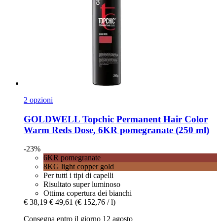
2 opzioni
GOLDWELL
Topchic Permanent Hair Color
Warm Reds Dose, 6KR pomegranate (250 ml)
-23%
6KR pomegranate
8KG light copper gold
Per tutti i tipi di capelli
Risultato super luminoso
Ottima copertura dei bianchi
€ 38,19
€ 49,61
(€ 152,76 / l)
Consegna entro il giorno 12 agosto