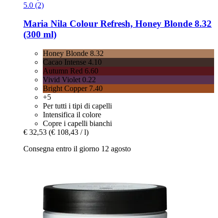
5.0 (2)
Maria Nila
Colour Refresh, Honey Blonde 8.32
(300 ml)
Honey Blonde 8.32
Cacao Intense 4.10
Autumn Red 6.60
Vivid Violet 0.22
Bright Copper 7.40
+5
Per tutti i tipi di capelli
Intensifica il colore
Copre i capelli bianchi
€ 32,53
(€ 108,43 / l)
Consegna entro il giorno 12 agosto