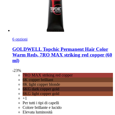
6 opzioni
GOLDWELL
Topchic Permanent Hair Color
Warm Reds, 7RO MAX striking red copper (60
ml)
-23%
7RO MAX striking red copper
6K copper brilliant
8K light copper blonde
6KG dark copper gold
8KG light copper gold
+1
Per tutti i tipi di capelli
Colore brillante e lucido
Elevata luminosità