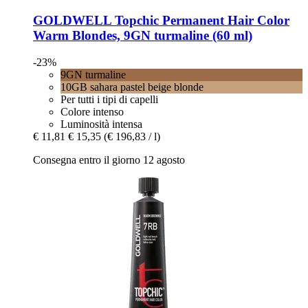
GOLDWELL
Topchic Permanent Hair Color
Warm Blondes, 9GN turmaline (60 ml)
-23%
9GN turmaline
10GB sahara pastel beige blonde
Per tutti i tipi di capelli
Colore intenso
Luminosità intensa
€ 11,81
€ 15,35
(€ 196,83 / l)
Consegna entro il giorno 12 agosto