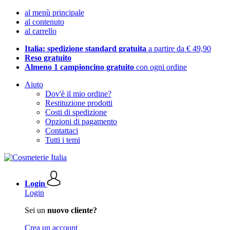
al menù principale
al contenuto
al carrello
Italia: spedizione standard gratuita
a partire da € 49,90
Reso gratuito
Almeno 1 campioncino gratuito
con ogni ordine
Aiuto
Dov'è il mio ordine?
Restituzione prodotti
Costi di spedizione
Opzioni di pagamento
Contattaci
Tutti i temi
Login
Login
Sei un
nuovo cliente?
Crea un account