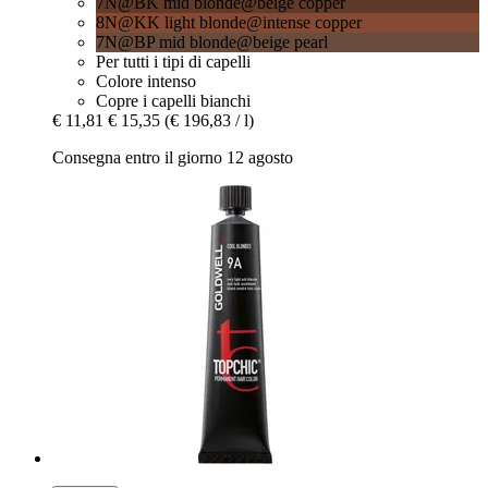
7N@BK mid blonde@beige copper
8N@KK light blonde@intense copper
7N@BP mid blonde@beige pearl
Per tutti i tipi di capelli
Colore intenso
Copre i capelli bianchi
€ 11,81
€ 15,35
(€ 196,83 / l)
Consegna entro il giorno 12 agosto