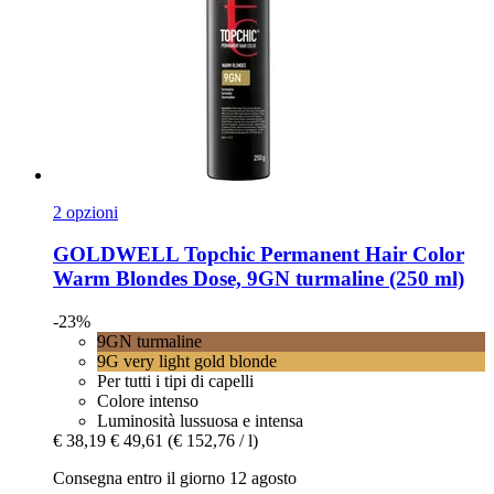
2 opzioni
GOLDWELL
Topchic Permanent Hair Color
Warm Blondes Dose, 9GN turmaline (250 ml)
-23%
9GN turmaline
9G very light gold blonde
Per tutti i tipi di capelli
Colore intenso
Luminosità lussuosa e intensa
€ 38,19
€ 49,61
(€ 152,76 / l)
Consegna entro il giorno 12 agosto