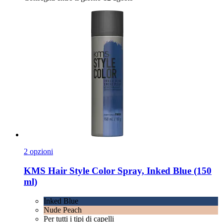
2 opzioni
KMS Hair
Style Color Spray, Inked Blue (150
ml)
Inked Blue
Nude Peach
Per tutti i tipi di capelli