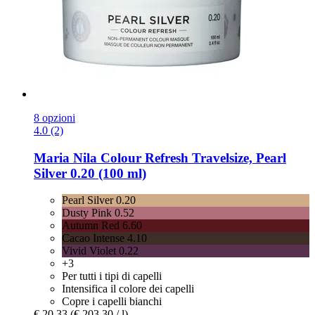
8 opzioni
4.0 (2)
Maria Nila
Colour Refresh Travelsize, Pearl
Silver 0.20 (100 ml)
Pearl Silver 0.20
Dusty Pink 0.52
Autumn Red 6.60
Cacao Intense 4.10
Vivid Violet 0.22
+3
Per tutti i tipi di capelli
Intensifica il colore dei capelli
Copre i capelli bianchi
€ 20,33
(€ 203,30 / l)