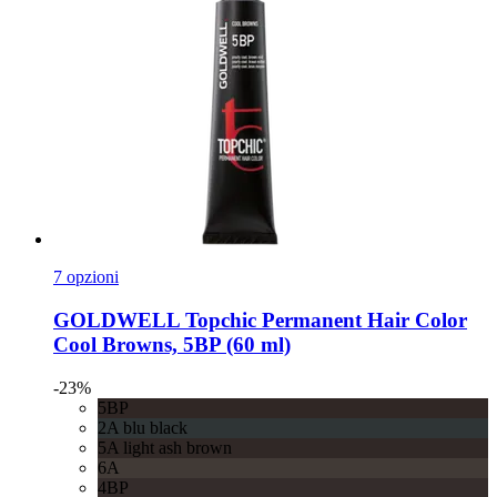
7 opzioni
GOLDWELL
Topchic Permanent Hair Color
Cool Browns, 5BP (60 ml)
-23%
5BP
2A blu black
5A light ash brown
6A
4BP