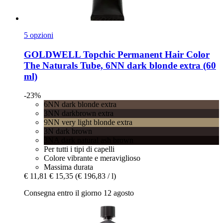
5 opzioni
GOLDWELL
Topchic Permanent Hair Color
The Naturals Tube, 6NN dark blonde extra (60
ml)
-23%
6NN dark blonde extra
3NN darkbrown extra
9NN very light blonde extra
3N dark brown
3NA dark natural ash brown
Per tutti i tipi di capelli
Colore vibrante e meraviglioso
Massima durata
€ 11,81
€ 15,35
(€ 196,83 / l)
Consegna entro il giorno 12 agosto