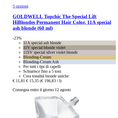
5 opzioni
GOLDWELL
Topchic The Special Lift
HiBlondes Permanent Hair Color, 11A special
ash blonde (60 ml)
-23%
11A special ash blonde
11V special blonde violet
11SV special silver violet blonde
Blonding-Cream
Blonding-Cream Ash
Per tutti i tipi di capelli
Schiarisce fino a 5 toni
Crea tonalità bionde uniche
€ 11,81
€ 15,35
(€ 196,83 / l)
Consegna entro il giorno 12 agosto