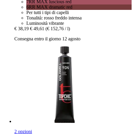
7RR MAX luscious red
6RR MAX dramatic red
Per tutti i tipi di capelli
Tonalità: rosso freddo intensa
Luminosità vibrante
€ 38,19
€ 49,61
(€ 152,76 / l)
Consegna entro il giorno 12 agosto
2 opzioni