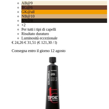
AB@9
BG@6
GK@all
NB@10
NN@8
+2
Per tutti i tipi di capelli
Risultato duraturo
Luminosità eccezionale
€ 24,26
€ 31,51
(€ 121,30 / l)
Consegna entro il giorno 12 agosto