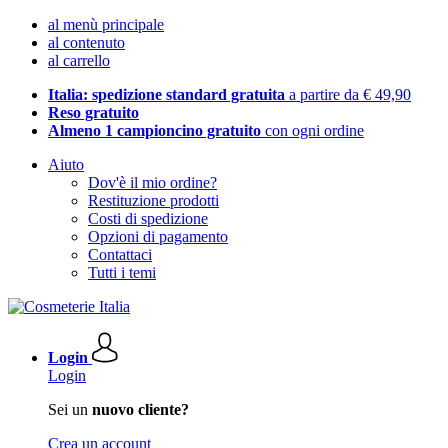
al menù principale
al contenuto
al carrello
Italia: spedizione standard gratuita
a partire da € 49,90
Reso gratuito
Almeno 1 campioncino gratuito
con ogni ordine
Aiuto
Dov'è il mio ordine?
Restituzione prodotti
Costi di spedizione
Opzioni di pagamento
Contattaci
Tutti i temi
Login
Login
Sei un
nuovo cliente?
Crea un account