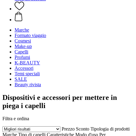
Marche
Formato viaggio
Cosmesi
Make-up
Capelli
Profumi
K-BEAUTY
Accessori
Temi speciali
SALE
Beauty rivista
Dispositivi e accessori per mettere in
piega i capelli
Filtra e ordina
Prezzo
Sconto
Tipologia di prodotti
Marche
Tipo di capelli
Caratteristiche
Modo d'uso
Per