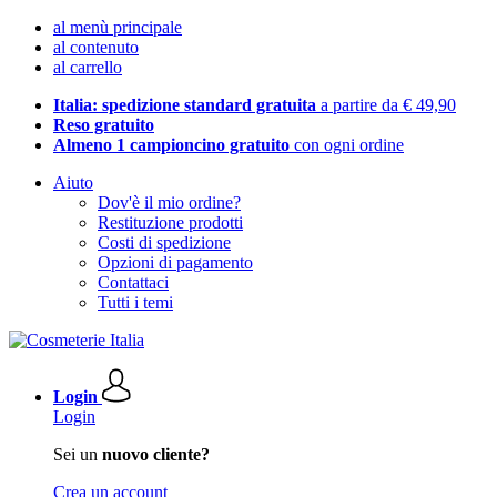
al menù principale
al contenuto
al carrello
Italia: spedizione standard gratuita
a partire da € 49,90
Reso gratuito
Almeno 1 campioncino gratuito
con ogni ordine
Aiuto
Dov'è il mio ordine?
Restituzione prodotti
Costi di spedizione
Opzioni di pagamento
Contattaci
Tutti i temi
Login
Login
Sei un
nuovo cliente?
Crea un account