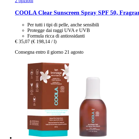
2 opzioni
COOLA
Clear Sunscreen Spray SPF 50, Fragranc
Per tutti i tipi di pelle, anche sensibili
Protegge dai raggi UVA e UVB
Formula ricca di antiossidanti
€ 35,07
(€ 198,14 / l)
Consegna entro il giorno 21 agosto