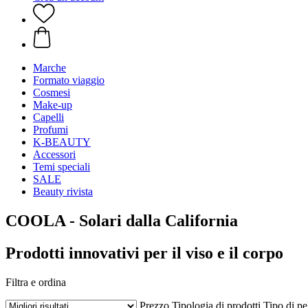
Marche
Formato viaggio
Cosmesi
Make-up
Capelli
Profumi
K-BEAUTY
Accessori
Temi speciali
SALE
Beauty rivista
COOLA - Solari dalla California
Prodotti innovativi per il viso e il corpo
Filtra e ordina
Prezzo
Tipologia di prodotti
Tipo di pe