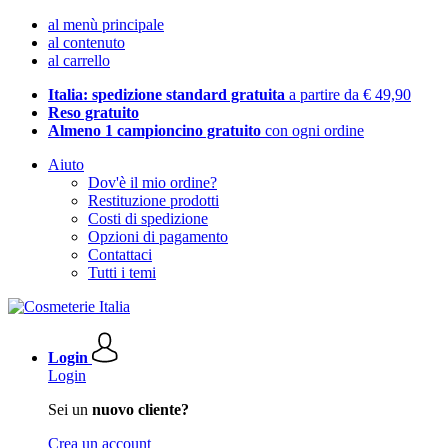
al menù principale
al contenuto
al carrello
Italia: spedizione standard gratuita
a partire da € 49,90
Reso gratuito
Almeno 1 campioncino gratuito
con ogni ordine
Aiuto
Dov'è il mio ordine?
Restituzione prodotti
Costi di spedizione
Opzioni di pagamento
Contattaci
Tutti i temi
Login
Login
Sei un
nuovo cliente?
Crea un account