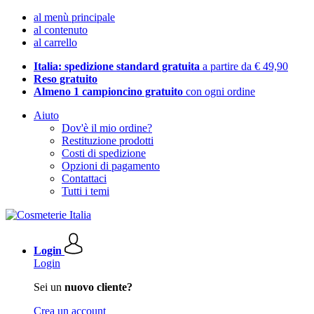
al menù principale
al contenuto
al carrello
Italia: spedizione standard gratuita
a partire da € 49,90
Reso gratuito
Almeno 1 campioncino gratuito
con ogni ordine
Aiuto
Dov'è il mio ordine?
Restituzione prodotti
Costi di spedizione
Opzioni di pagamento
Contattaci
Tutti i temi
Login
Login
Sei un
nuovo cliente?
Crea un account