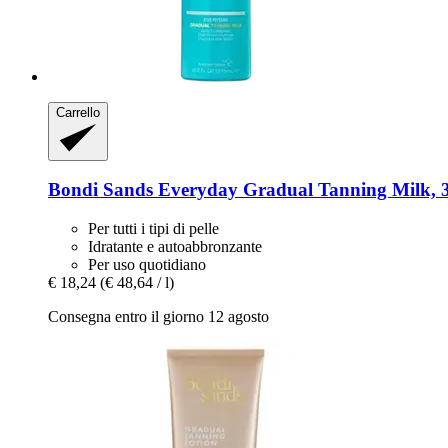
Carrello
Bondi Sands
Everyday Gradual Tanning Milk, 
Per tutti i tipi di pelle
Idratante e autoabbronzante
Per uso quotidiano
€ 18,24
(€ 48,64 / l)
Consegna entro il giorno 12 agosto