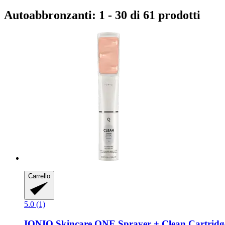
Autoabbronzanti: 1 - 30 di 61 prodotti
Carrello
5.0 (1)
IONIQ Skincare
ONE Sprayer + Clean Cartridg