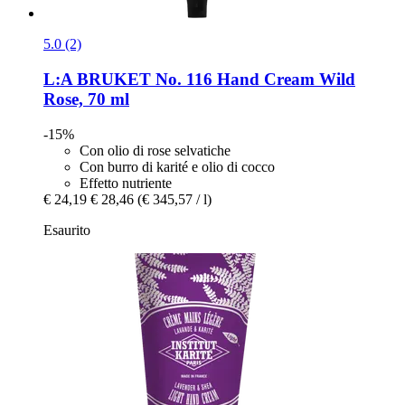
5.0 (2)
L:A BRUKET
No. 116 Hand Cream Wild
Rose, 70 ml
-15%
Con olio di rose selvatiche
Con burro di karité e olio di cocco
Effetto nutriente
€ 24,19
€ 28,46
(€ 345,57 / l)
Esaurito