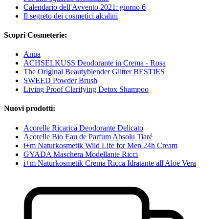
Calendario dell'Avvento 2021: giorno 6
Il segreto dei cosmetici alcalini
Scopri Cosmeterie:
Anua
ACHSELKUSS Deodorante in Crema - Rosa
The Original Beautyblender Glitter BESTIES
SWEED Powder Brush
Living Proof Clarifying Detox Shampoo
Nuovi prodotti:
Acorelle Ricarica Deodorante Delicato
Acorelle Bio Eau de Parfum Absolu Tiaré
i+m Naturkosmetik Wild Life for Men 24h Cream
GYADA Maschera Modellante Ricci
i+m Naturkosmetik Crema Ricca Idratante all'Aloe Vera