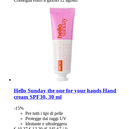
Consegna entro il giorno 12 agosto
Hello Sunday
the one for your hands Hand
cream SPF30, 30 ml
-15%
Per tutti i tipi di pelle
Protegge dai raggi UV
Idratante e ultraleggera
€ 10,37
€ 12,20
(€ 345,67 / l)