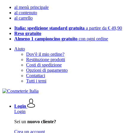
al menù principale
al contenuto
al carrello
Italia: spedizione standard gratuita
a partire da € 49,90
Reso gratuito
Almeno 1 campioncino gratuito
con ogni ordine
Aiuto
Dov'è il mio ordine?
Restituzione prodotti
Costi di spedizione
Opzioni di pagamento
Contattaci
Tutti i temi
Login
Login
Sei un
nuovo cliente?
Crea un account