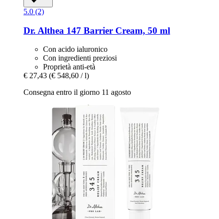
5.0 (2)
Dr. Althea
147 Barrier Cream, 50 ml
Con acido ialuronico
Con ingredienti preziosi
Proprietà anti-età
€ 27,43
(€ 548,60 / l)
Consegna entro il giorno 11 agosto