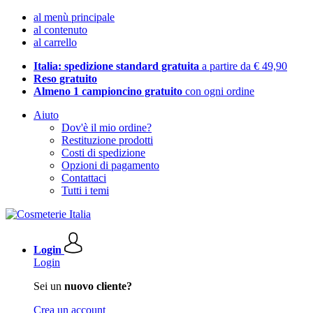
al menù principale
al contenuto
al carrello
Italia: spedizione standard gratuita
a partire da € 49,90
Reso gratuito
Almeno 1 campioncino gratuito
con ogni ordine
Aiuto
Dov'è il mio ordine?
Restituzione prodotti
Costi di spedizione
Opzioni di pagamento
Contattaci
Tutti i temi
Login
Login
Sei un
nuovo cliente?
Crea un account