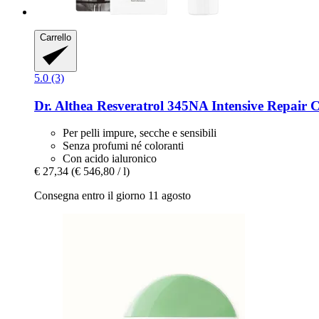
Carrello
5.0 (3)
Dr. Althea
Resveratrol 345NA Intensive Repair 
Per pelli impure, secche e sensibili
Senza profumi né coloranti
Con acido ialuronico
€ 27,34
(€ 546,80 / l)
Consegna entro il giorno 11 agosto