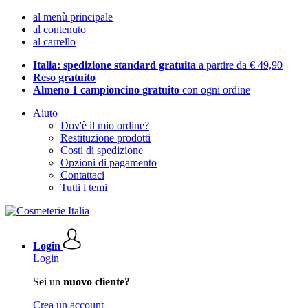
al menù principale
al contenuto
al carrello
Italia: spedizione standard gratuita
a partire da € 49,90
Reso gratuito
Almeno 1 campioncino gratuito
con ogni ordine
Aiuto
Dov'è il mio ordine?
Restituzione prodotti
Costi di spedizione
Opzioni di pagamento
Contattaci
Tutti i temi
Login
Login
Sei un
nuovo cliente?
Crea un account