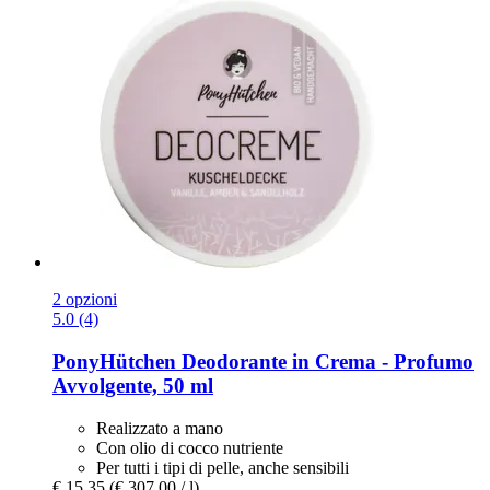
2 opzioni
5.0 (4)
PonyHütchen
Deodorante in Crema -​ Profumo
Avvolgente, 50 ml
Realizzato a mano
Con olio di cocco nutriente
Per tutti i tipi di pelle, anche sensibili
€ 15,35
(€ 307,00 / l)