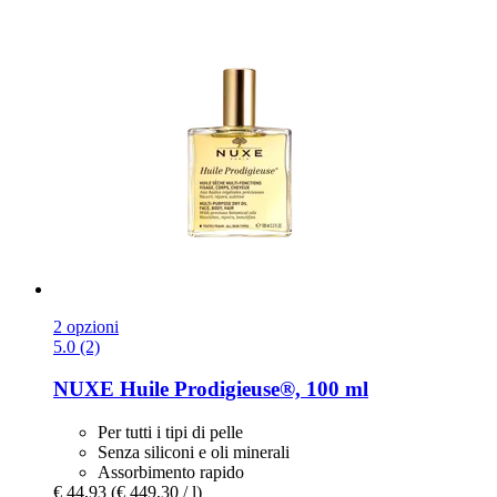
2 opzioni
5.0 (2)
NUXE
Huile Prodigieuse®, 100 ml
Per tutti i tipi di pelle
Senza siliconi e oli minerali
Assorbimento rapido
€ 44,93
(€ 449,30 / l)