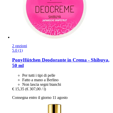
2 opzioni
5.0 (1)
PonyHütchen
Deodorante in Crema -​ Shibuya,
50 ml
Per tutti i tipi di pelle
Fatto a mano a Berlino
Non lascia segni bianchi
€ 15,35
(€ 307,00 / l)
Consegna entro il giorno 11 agosto