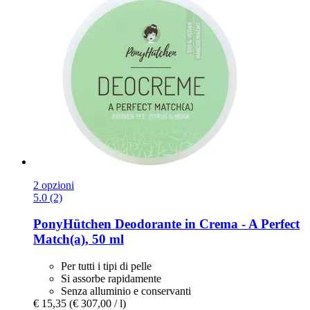
2 opzioni
5.0 (2)
PonyHütchen
Deodorante in Crema -​ A Perfect
Match(a), 50 ml
Per tutti i tipi di pelle
Si assorbe rapidamente
Senza alluminio e conservanti
€ 15,35
(€ 307,00 / l)